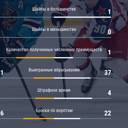
Амур
Шайбы в большинстве
0
1
Барыс
Салават Юлаев
Шайбы в меньшинстве
0
0
Сибирь
Количество полученных численных преимуществ
2
1
Выигранные вбрасывания
21
37
Штрафное время
2
4
Броски по воротам
26
22