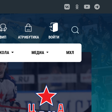
ВИП
АТРИБУТИКА
ВОЙТИ
КОЛА
МЕДИА
МХЛ