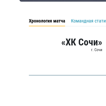
Хронология матча
Командная стати
«ХК Сочи»
г. Сочи