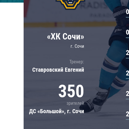
Локомотив
Северсталь
ЦСКА
Шанхайские Драконы
«ХК Сочи»
г. Сочи
Тренер:
Ставровский Евгений
350
зрителей
ДС «Большой», г. Сочи