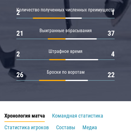
Количество полученных численных преимуществ
2
1
Выигранные вбрасывания
21
37
Штрафное время
2
4
Броски по воротам
26
22
Хронология матча
Командная статистика
Статистика игроков
Составы
Медиа