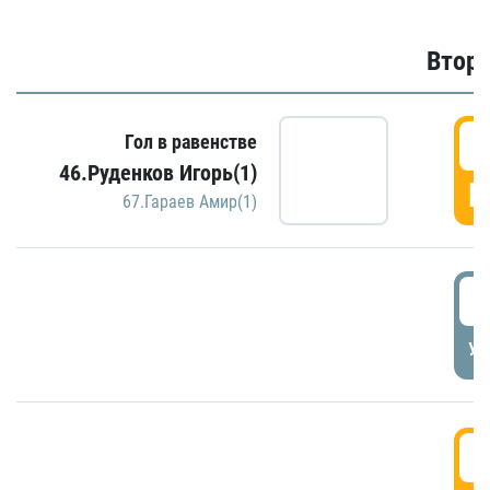
Второ
2
Гол в равенстве
46.Руденков Игорь(1)
Г
67.Гараев Амир(1)
2
УД
3