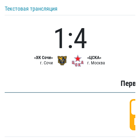
Текстовая трансляция
1:4
«ХК Сочи»
«ЦСКА»
г. Сочи
г. Москва
Первы
0
Г