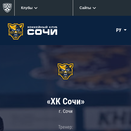
Клубы
Сайты
РУ
«ХК Сочи»
г. Сочи
Тренер: