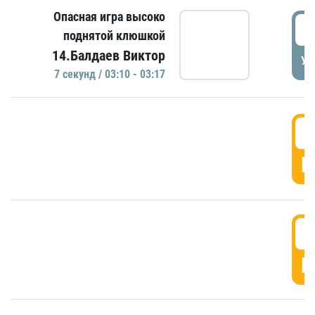
Опасная игра высоко
0
поднятой клюшкой
14.Балдаев Виктор
УД
7 секунд / 03:10 - 03:17
0
Г
0
Г