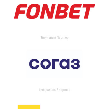
Титульный Партнер
Генеральный партнер