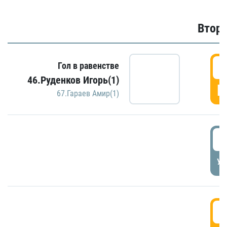
Второ
2
Гол в равенстве
46.Руденков Игорь(1)
Г
67.Гараев Амир(1)
2
УД
3