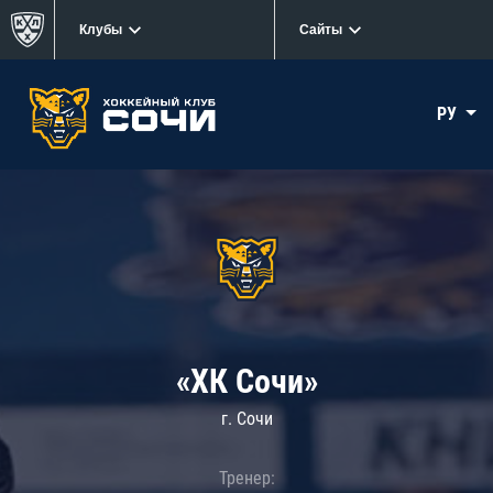
Клубы
Сайты
РУ
«ХК Сочи»
г. Сочи
Тренер: