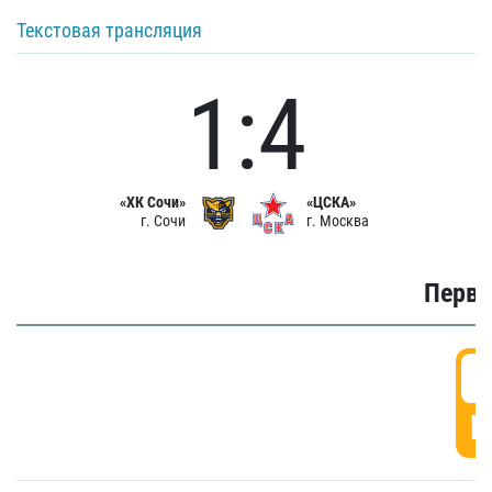
Текстовая трансляция
1:4
«ХК Сочи»
«ЦСКА»
г. Сочи
г. Москва
Первы
0
Г