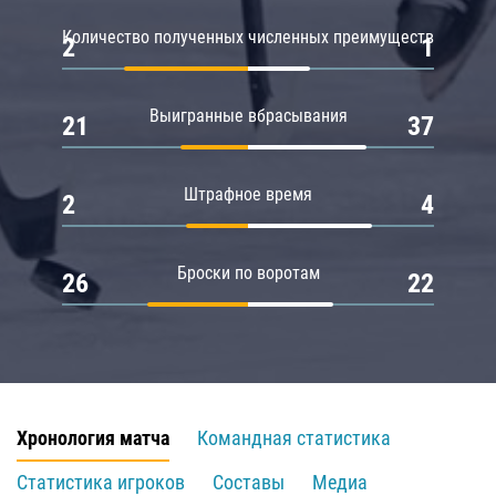
Количество полученных численных преимуществ
2
1
Выигранные вбрасывания
21
37
Штрафное время
2
4
Броски по воротам
26
22
Хронология матча
Командная статистика
Статистика игроков
Составы
Медиа