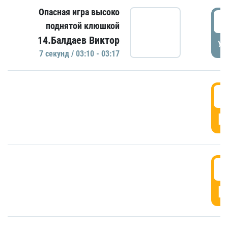
Опасная игра высоко
0
поднятой клюшкой
14.Балдаев Виктор
УД
7 секунд / 03:10 - 03:17
0
Г
0
Г