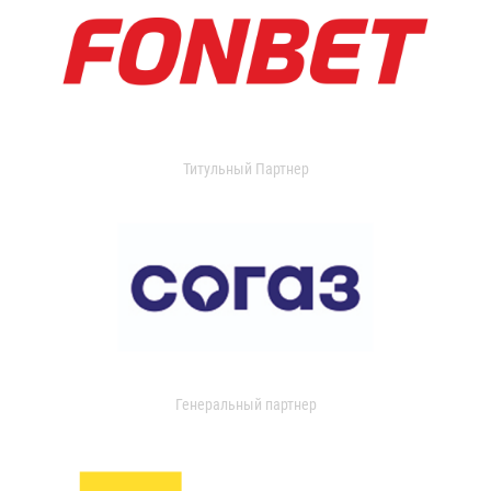
Титульный Партнер
Генеральный партнер