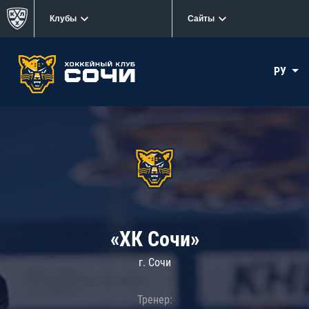
Клубы
Сайты
РУ
«ХК Сочи»
г. Сочи
Тренер: