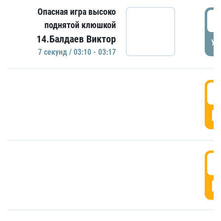
Опасная игра высоко
0
поднятой клюшкой
14.Балдаев Виктор
УД
7 секунд / 03:10 - 03:17
0
Г
0
Г