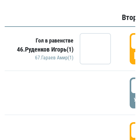
Второ
2
Гол в равенстве
46.Руденков Игорь(1)
Г
67.Гараев Амир(1)
2
УД
3