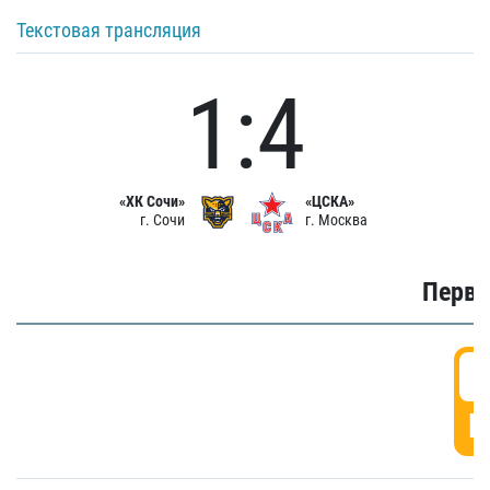
Текстовая трансляция
1:4
«ХК Сочи»
«ЦСКА»
г. Сочи
г. Москва
Первы
0
Г