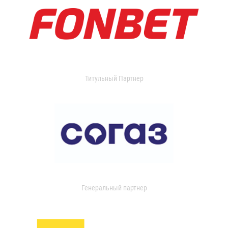
Титульный Партнер
Генеральный партнер