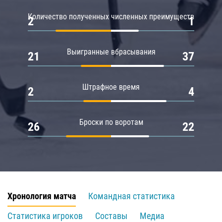
Количество полученных численных преимуществ
2
1
Выигранные вбрасывания
21
37
Штрафное время
2
4
Броски по воротам
26
22
Хронология матча
Командная статистика
Статистика игроков
Составы
Медиа