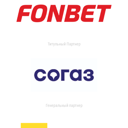
Титульный Партнер
Генеральный партнер