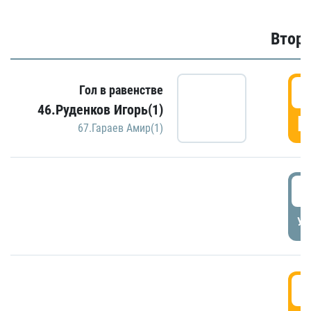
Второ
2
Гол в равенстве
46.Руденков Игорь(1)
Г
67.Гараев Амир(1)
2
УД
3