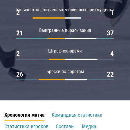
Количество полученных численных преимуществ
2
1
Выигранные вбрасывания
21
37
Штрафное время
2
4
Броски по воротам
26
22
Хронология матча
Командная статистика
Статистика игроков
Составы
Медиа