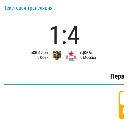
Текстовая трансляция
1:4
«ХК Сочи»
«ЦСКА»
г. Сочи
г. Москва
Первы
0
Г