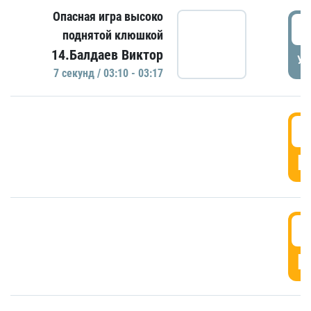
Опасная игра высоко
0
поднятой клюшкой
14.Балдаев Виктор
УД
7 секунд / 03:10 - 03:17
0
Г
0
Г