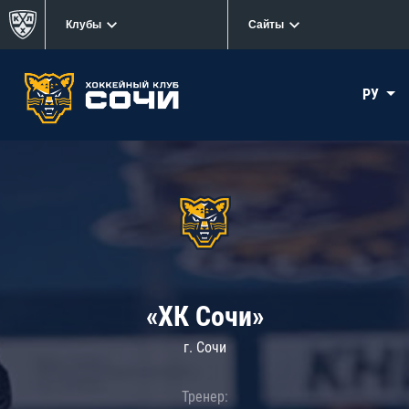
Клубы
Сайты
РУ
«ХК Сочи»
г. Сочи
Тренер: