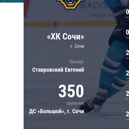
Локомотив
Северсталь
ЦСКА
Шанхайские Драконы
«ХК Сочи»
г. Сочи
Тренер:
Ставровский Евгений
350
зрителей
ДС «Большой», г. Сочи