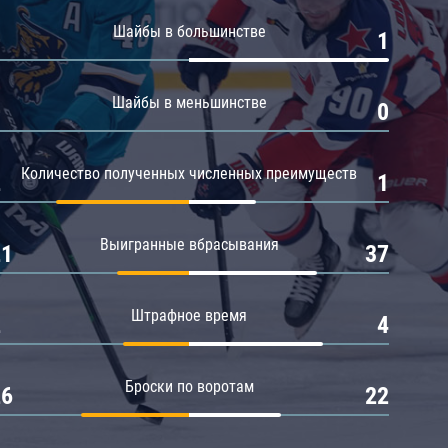
Амур
Шайбы в большинстве
0
1
Барыс
Салават Юлаев
Шайбы в меньшинстве
0
0
Сибирь
Количество полученных численных преимуществ
2
1
Выигранные вбрасывания
21
37
Штрафное время
2
4
Броски по воротам
26
22