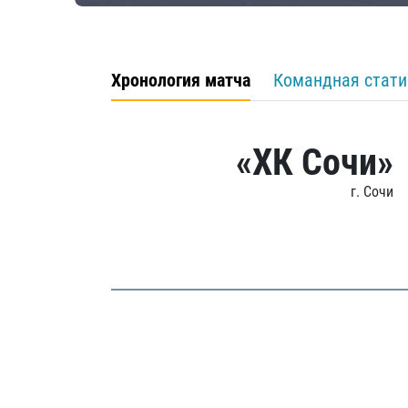
Хронология матча
Командная стати
«ХК Сочи»
г. Сочи