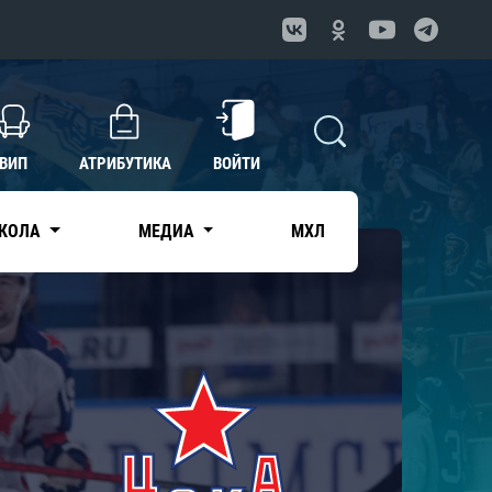
ВИП
АТРИБУТИКА
ВОЙТИ
КОЛА
МЕДИА
МХЛ