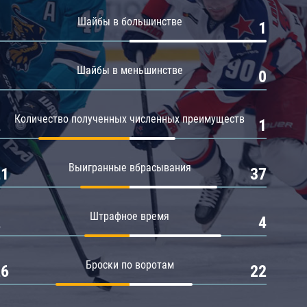
Амур
Шайбы в большинстве
0
1
Барыс
Салават Юлаев
Шайбы в меньшинстве
0
0
Сибирь
Количество полученных численных преимуществ
2
1
Выигранные вбрасывания
21
37
Штрафное время
2
4
Броски по воротам
26
22