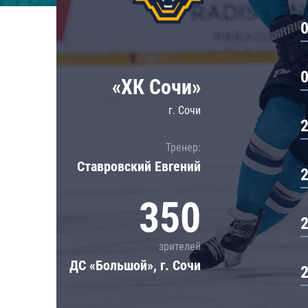
Локомотив
Северсталь
ЦСКА
Шанхайские Драконы
«ХК Сочи»
г. Сочи
Тренер:
Ставровский Евгений
350
зрителей
ДС «Большой», г. Сочи