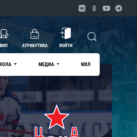
ВИП
АТРИБУТИКА
ВОЙТИ
КОЛА
МЕДИА
МХЛ