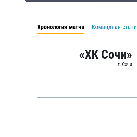
Хронология матча
Командная стати
«ХК Сочи»
г. Сочи