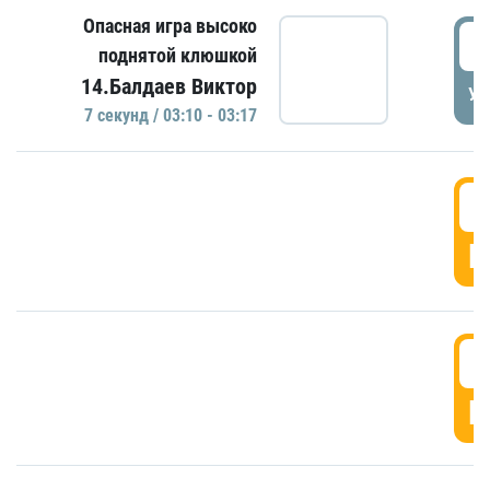
Опасная игра высоко
0
поднятой клюшкой
14.Балдаев Виктор
УД
7 секунд / 03:10 - 03:17
0
Г
0
Г