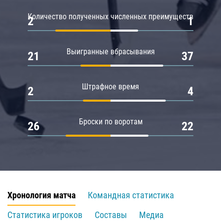
Количество полученных численных преимуществ
2
1
Выигранные вбрасывания
21
37
Штрафное время
2
4
Броски по воротам
26
22
Хронология матча
Командная статистика
Статистика игроков
Составы
Медиа