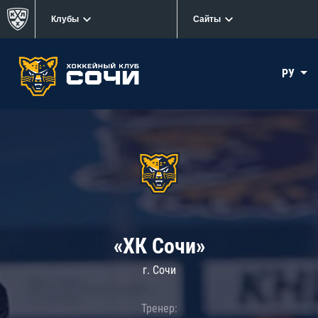
Клубы
Сайты
РУ
«ХК Сочи»
г. Сочи
Тренер: