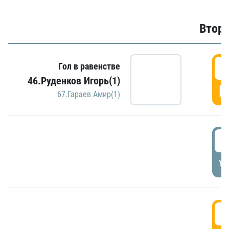
Второ
2
Гол в равенстве
46.Руденков Игорь(1)
Г
67.Гараев Амир(1)
2
УД
3