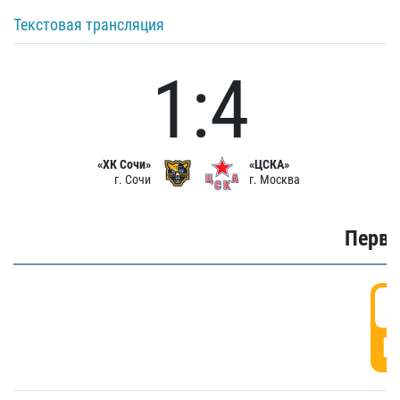
Текстовая трансляция
1:4
«ХК Сочи»
«ЦСКА»
г. Сочи
г. Москва
Первы
0
Г