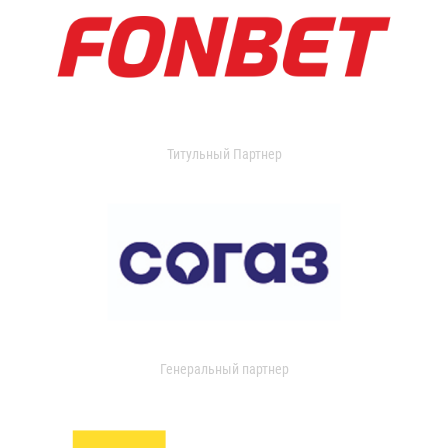
Титульный Партнер
Генеральный партнер