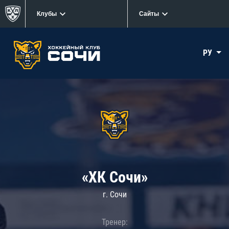
Клубы
Сайты
РУ
«ХК Сочи»
г. Сочи
Тренер: