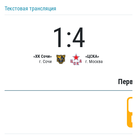
Текстовая трансляция
1:4
«ХК Сочи»
«ЦСКА»
г. Сочи
г. Москва
Первы
0
Г