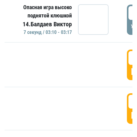
Опасная игра высоко
0
поднятой клюшкой
14.Балдаев Виктор
УД
7 секунд / 03:10 - 03:17
0
Г
0
Г