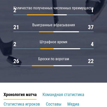
Количество полученных численных преимуществ
2
1
Выигранные вбрасывания
21
37
Штрафное время
2
4
Броски по воротам
26
22
Хронология матча
Командная статистика
Статистика игроков
Составы
Медиа