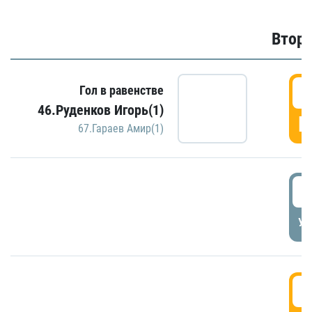
Второ
2
Гол в равенстве
46.Руденков Игорь(1)
Г
67.Гараев Амир(1)
2
УД
3