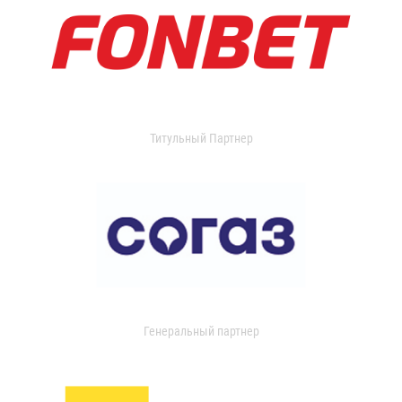
Титульный Партнер
Генеральный партнер