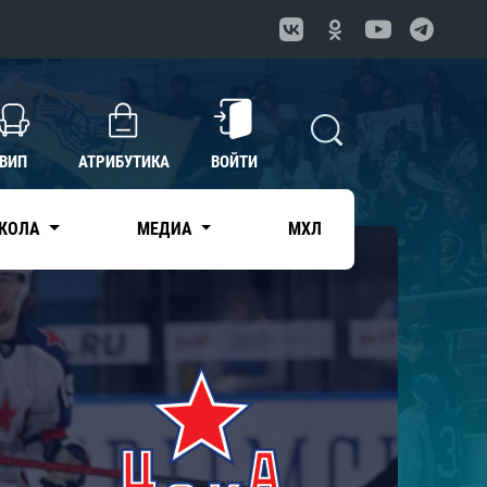
ВИП
АТРИБУТИКА
ВОЙТИ
КОЛА
МЕДИА
МХЛ