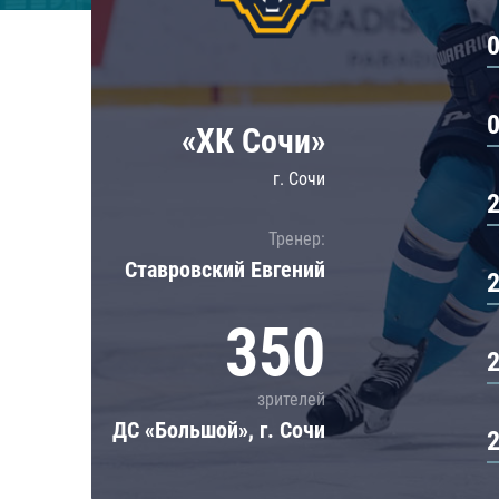
Локомотив
Северсталь
ЦСКА
Шанхайские Драконы
«ХК Сочи»
г. Сочи
Тренер:
Ставровский Евгений
350
зрителей
ДС «Большой», г. Сочи