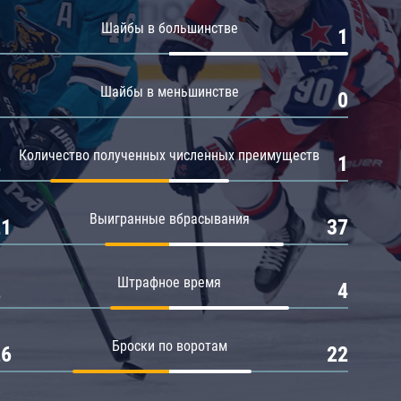
Амур
Шайбы в большинстве
0
1
Барыс
Салават Юлаев
Шайбы в меньшинстве
0
0
Сибирь
Количество полученных численных преимуществ
2
1
Выигранные вбрасывания
21
37
Штрафное время
2
4
Броски по воротам
26
22