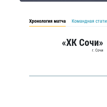
Хронология матча
Командная стати
«ХК Сочи»
г. Сочи