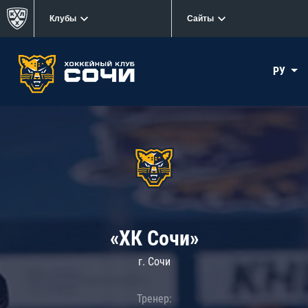
Клубы
Сайты
РУ
«ХК Сочи»
г. Сочи
Тренер: