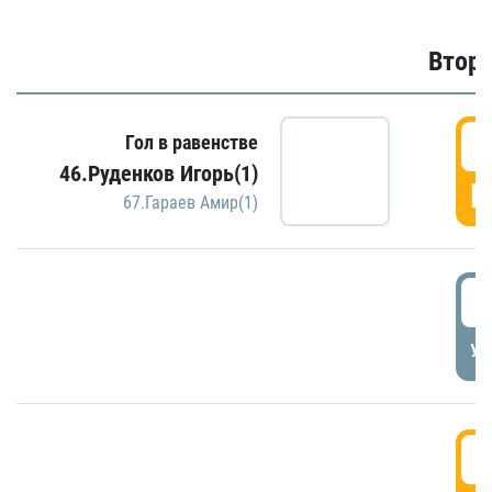
Второ
2
Гол в равенстве
46.Руденков Игорь(1)
Г
67.Гараев Амир(1)
2
УД
3