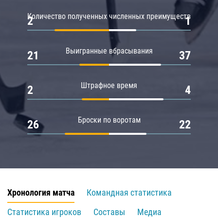
Количество полученных численных преимуществ
2
1
Выигранные вбрасывания
21
37
Штрафное время
2
4
Броски по воротам
26
22
Хронология матча
Командная статистика
Статистика игроков
Составы
Медиа