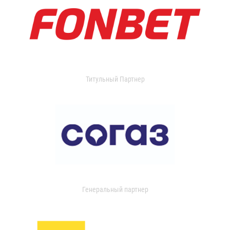
Титульный Партнер
Генеральный партнер