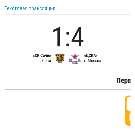
Текстовая трансляция
1:4
«ХК Сочи»
«ЦСКА»
г. Сочи
г. Москва
Первы
0
Г