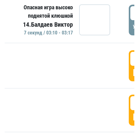
Опасная игра высоко
0
поднятой клюшкой
14.Балдаев Виктор
УД
7 секунд / 03:10 - 03:17
0
Г
0
Г