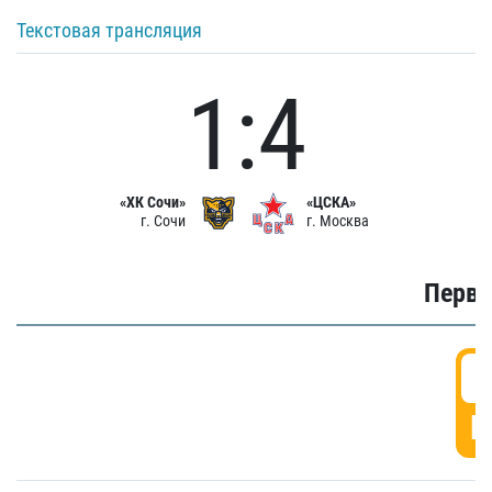
Текстовая трансляция
1:4
«ХК Сочи»
«ЦСКА»
г. Сочи
г. Москва
Первы
0
Г