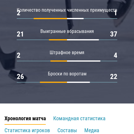
Количество полученных численных преимуществ
2
1
Выигранные вбрасывания
21
37
Штрафное время
2
4
Броски по воротам
26
22
Хронология матча
Командная статистика
Статистика игроков
Составы
Медиа