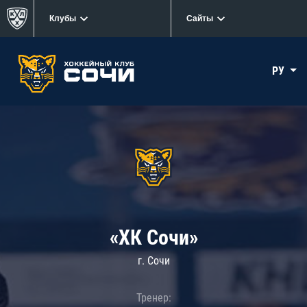
Клубы
Сайты
РУ
«ХК Сочи»
г. Сочи
Тренер: