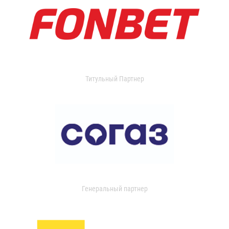
Титульный Партнер
Генеральный партнер