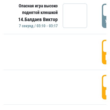
Опасная игра высоко
0
поднятой клюшкой
14.Балдаев Виктор
УД
7 секунд / 03:10 - 03:17
0
Г
0
Г