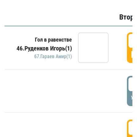
Второ
2
Гол в равенстве
46.Руденков Игорь(1)
Г
67.Гараев Амир(1)
2
УД
3