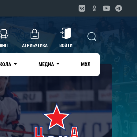
ВИП
АТРИБУТИКА
ВОЙТИ
КОЛА
МЕДИА
МХЛ