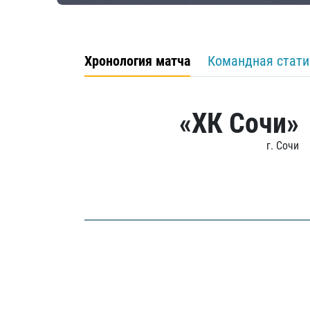
Хронология матча
Командная стати
«ХК Сочи»
г. Сочи