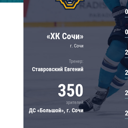
Локомотив
Северсталь
ЦСКА
Шанхайские Драконы
«ХК Сочи»
г. Сочи
Тренер:
Ставровский Евгений
350
зрителей
ДС «Большой», г. Сочи