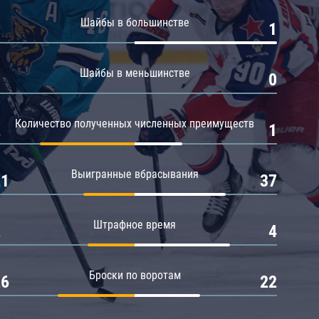
Амур
Шайбы в большинстве
0
1
Барыс
Салават Юлаев
Шайбы в меньшинстве
0
0
Сибирь
Количество полученных численных преимуществ
2
1
Выигранные вбрасывания
21
37
Штрафное время
2
4
Броски по воротам
26
22