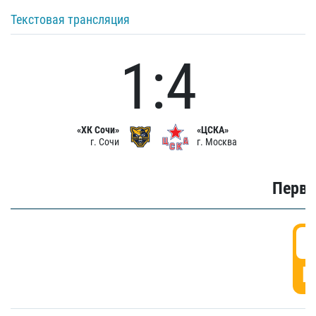
Текстовая трансляция
1:4
«ХК Сочи»
«ЦСКА»
г. Сочи
г. Москва
Первы
0
Г