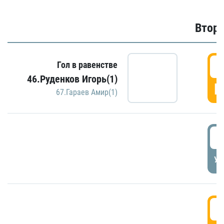
Второ
2
Гол в равенстве
46.Руденков Игорь(1)
Г
67.Гараев Амир(1)
2
УД
3