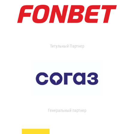
Титульный Партнер
Генеральный партнер