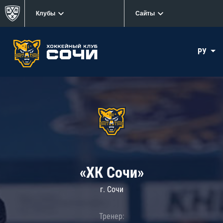
Клубы
Сайты
РУ
«ХК Сочи»
г. Сочи
Тренер: