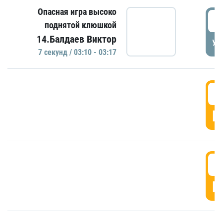
Опасная игра высоко
0
поднятой клюшкой
14.Балдаев Виктор
УД
7 секунд / 03:10 - 03:17
0
Г
0
Г