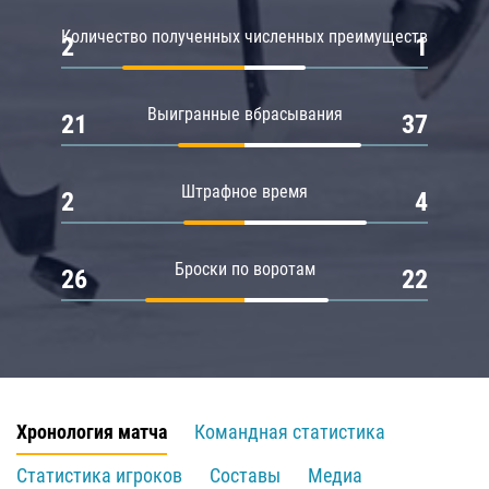
Количество полученных численных преимуществ
2
1
Выигранные вбрасывания
21
37
Штрафное время
2
4
Броски по воротам
26
22
Хронология матча
Командная статистика
Статистика игроков
Составы
Медиа