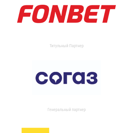
Титульный Партнер
Генеральный партнер