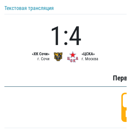
Текстовая трансляция
1:4
«ХК Сочи»
«ЦСКА»
г. Сочи
г. Москва
Первы
0
Г