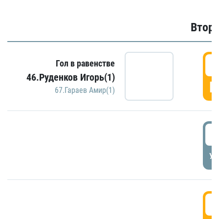
Второ
2
Гол в равенстве
46.Руденков Игорь(1)
Г
67.Гараев Амир(1)
2
УД
3