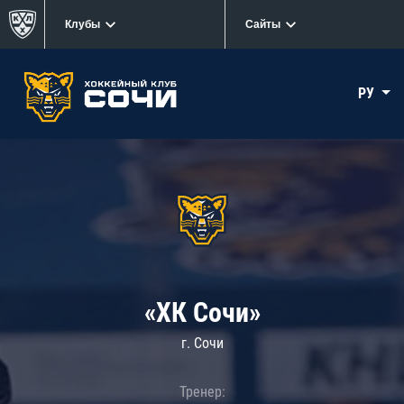
Клубы
Сайты
РУ
«ХК Сочи»
г. Сочи
Тренер: