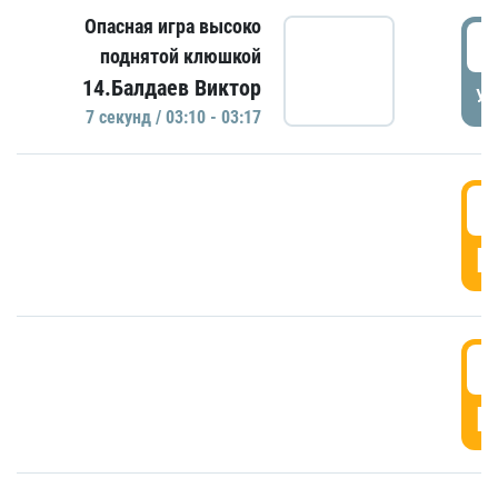
Опасная игра высоко
0
поднятой клюшкой
14.Балдаев Виктор
УД
7 секунд / 03:10 - 03:17
0
Г
0
Г