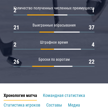
Количество полученных численных преимуществ
2
1
Выигранные вбрасывания
21
37
Штрафное время
2
4
Броски по воротам
26
22
Хронология матча
Командная статистика
Статистика игроков
Составы
Медиа