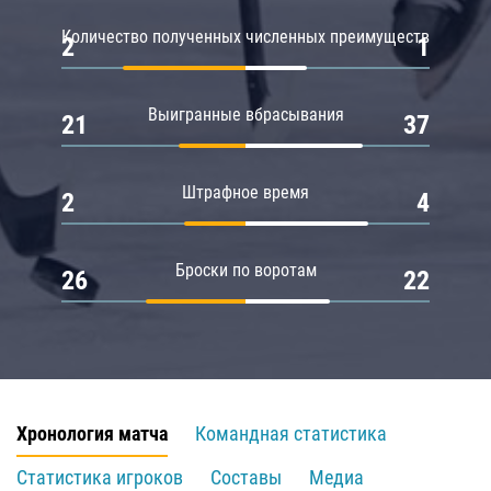
Количество полученных численных преимуществ
2
1
Выигранные вбрасывания
21
37
Штрафное время
2
4
Броски по воротам
26
22
Хронология матча
Командная статистика
Статистика игроков
Составы
Медиа