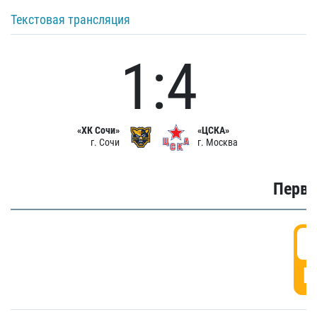
Текстовая трансляция
1:4
«ХК Сочи»
«ЦСКА»
г. Сочи
г. Москва
Первы
0
Г