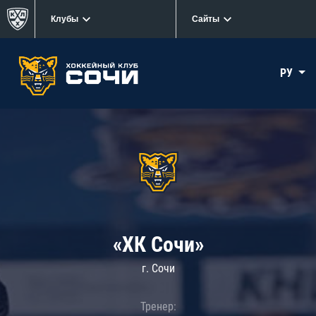
Клубы
Сайты
РУ
«ХК Сочи»
г. Сочи
Тренер: