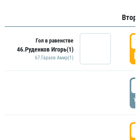
Второ
2
Гол в равенстве
46.Руденков Игорь(1)
Г
67.Гараев Амир(1)
2
УД
3