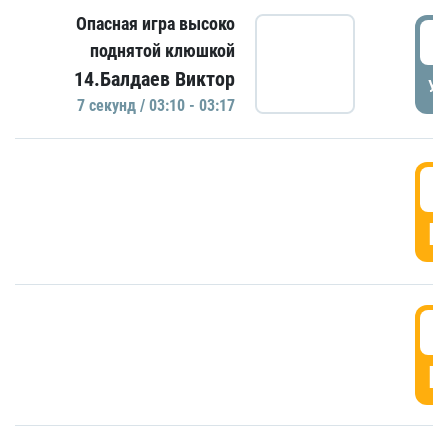
Опасная игра высоко
0
поднятой клюшкой
14.Балдаев Виктор
УД
7 секунд / 03:10 - 03:17
0
Г
0
Г