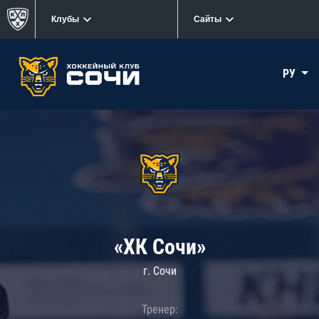
Клубы
Сайты
РУ
«ХК Сочи»
г. Сочи
Тренер: