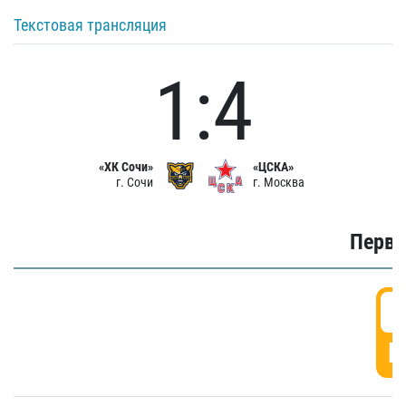
Текстовая трансляция
1:4
«ХК Сочи»
«ЦСКА»
г. Сочи
г. Москва
Первы
0
Г