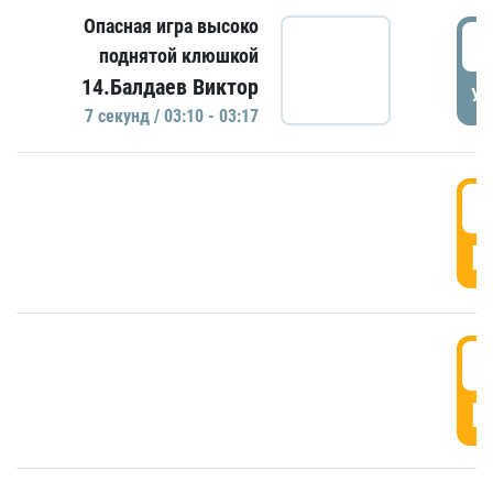
Опасная игра высоко
0
поднятой клюшкой
14.Балдаев Виктор
УД
7 секунд / 03:10 - 03:17
0
Г
0
Г