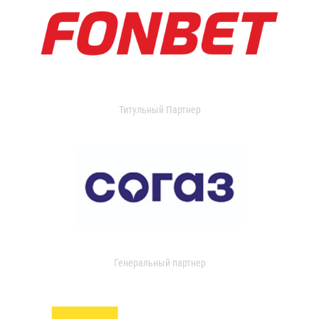
Титульный Партнер
Генеральный партнер