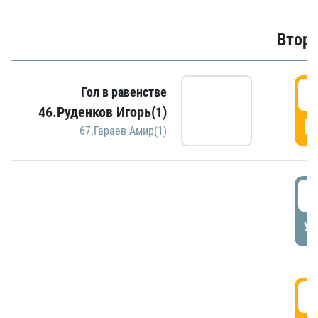
Второ
2
Гол в равенстве
46.Руденков Игорь(1)
Г
67.Гараев Амир(1)
2
УД
3