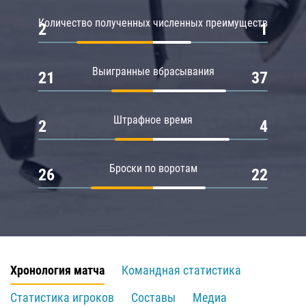
Количество полученных численных преимуществ
2
1
Выигранные вбрасывания
21
37
Штрафное время
2
4
Броски по воротам
26
22
Хронология матча
Командная статистика
Статистика игроков
Составы
Медиа