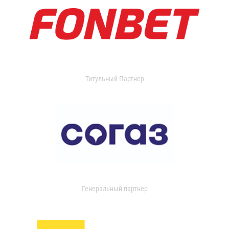
Титульный Партнер
Генеральный партнер