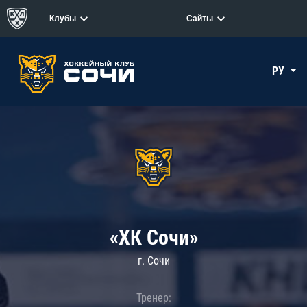
Клубы
Сайты
РУ
«ХК Сочи»
г. Сочи
Тренер: