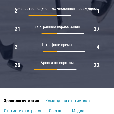
Количество полученных численных преимуществ
2
1
Выигранные вбрасывания
21
37
Штрафное время
2
4
Броски по воротам
26
22
Хронология матча
Командная статистика
Статистика игроков
Составы
Медиа