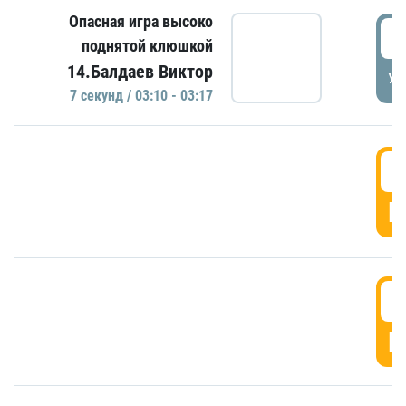
Опасная игра высоко
0
поднятой клюшкой
14.Балдаев Виктор
УД
7 секунд / 03:10 - 03:17
0
Г
0
Г