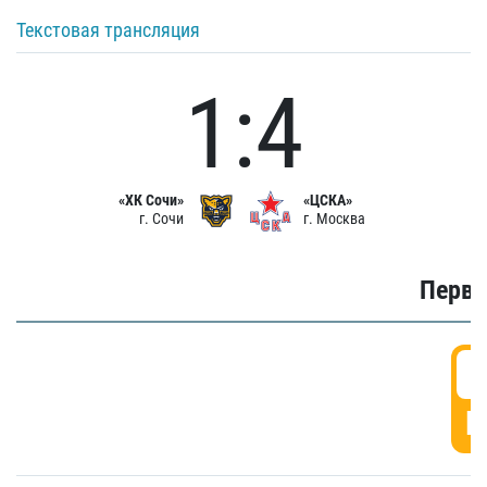
Текстовая трансляция
1:4
«ХК Сочи»
«ЦСКА»
г. Сочи
г. Москва
Первы
0
Г