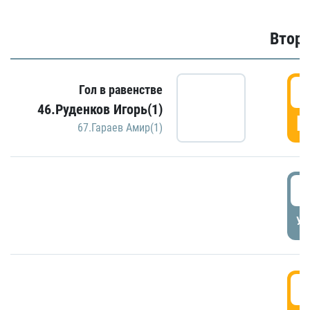
Второ
2
Гол в равенстве
46.Руденков Игорь(1)
Г
67.Гараев Амир(1)
2
УД
3