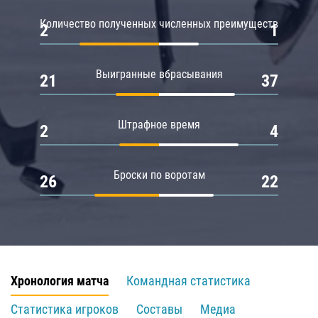
Количество полученных численных преимуществ
2
1
Выигранные вбрасывания
21
37
Штрафное время
2
4
Броски по воротам
26
22
Хронология матча
Командная статистика
Статистика игроков
Составы
Медиа