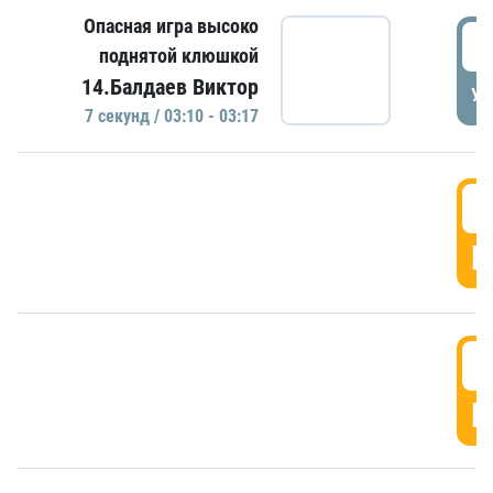
Опасная игра высоко
0
поднятой клюшкой
14.Балдаев Виктор
УД
7 секунд / 03:10 - 03:17
0
Г
0
Г