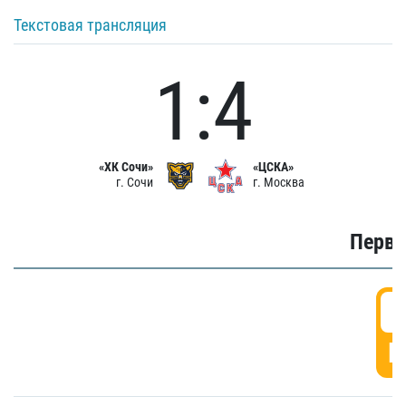
Текстовая трансляция
1:4
«ХК Сочи»
«ЦСКА»
г. Сочи
г. Москва
Первы
0
Г