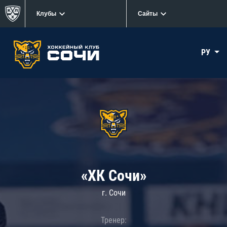
Клубы
Сайты
РУ
«ХК Сочи»
г. Сочи
Тренер: