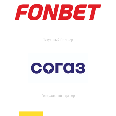
Титульный Партнер
Генеральный партнер