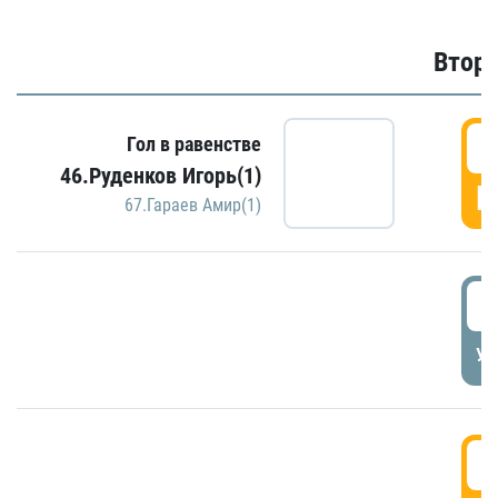
Второ
2
Гол в равенстве
46.Руденков Игорь(1)
Г
67.Гараев Амир(1)
2
УД
3