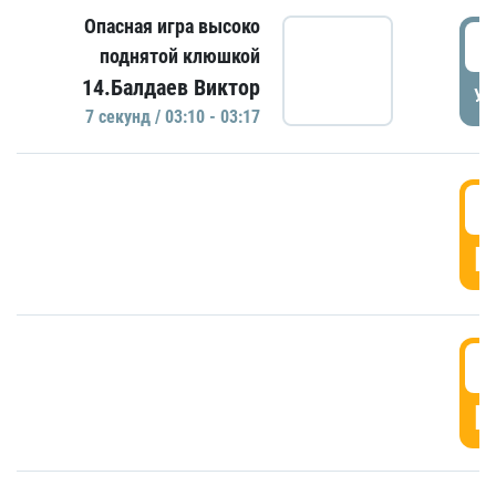
Опасная игра высоко
0
поднятой клюшкой
14.Балдаев Виктор
УД
7 секунд / 03:10 - 03:17
0
Г
0
Г