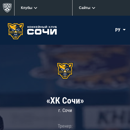
Клубы
Сайты
РУ
«ХК Сочи»
г. Сочи
Тренер: