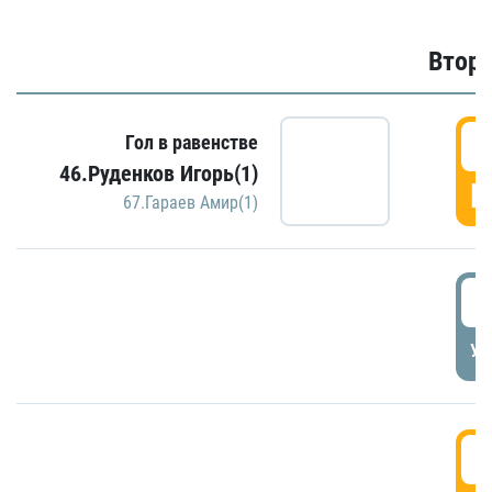
Второ
2
Гол в равенстве
46.Руденков Игорь(1)
Г
67.Гараев Амир(1)
2
УД
3