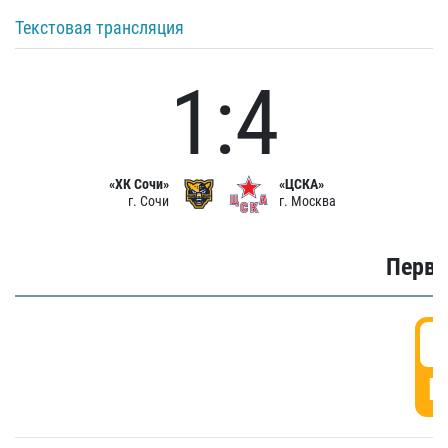
Текстовая трансляция
1:4
«ХК Сочи»
«ЦСКА»
г. Сочи
г. Москва
Первы
0
Г