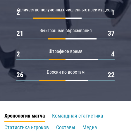
Количество полученных численных преимуществ
2
1
Выигранные вбрасывания
21
37
Штрафное время
2
4
Броски по воротам
26
22
Хронология матча
Командная статистика
Статистика игроков
Составы
Медиа