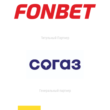
Титульный Партнер
Генеральный партнер