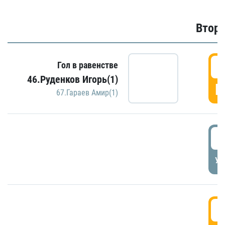
Второ
2
Гол в равенстве
46.Руденков Игорь(1)
Г
67.Гараев Амир(1)
2
УД
3