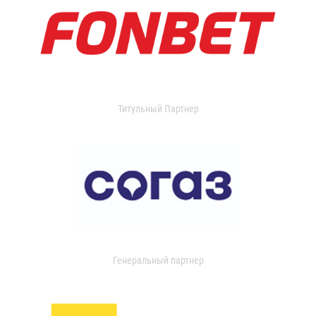
Титульный Партнер
Генеральный партнер