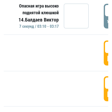
Опасная игра высоко
0
поднятой клюшкой
14.Балдаев Виктор
УД
7 секунд / 03:10 - 03:17
0
Г
0
Г