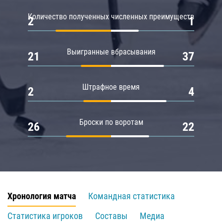
Количество полученных численных преимуществ
2
1
Выигранные вбрасывания
21
37
Штрафное время
2
4
Броски по воротам
26
22
Хронология матча
Командная статистика
Статистика игроков
Составы
Медиа