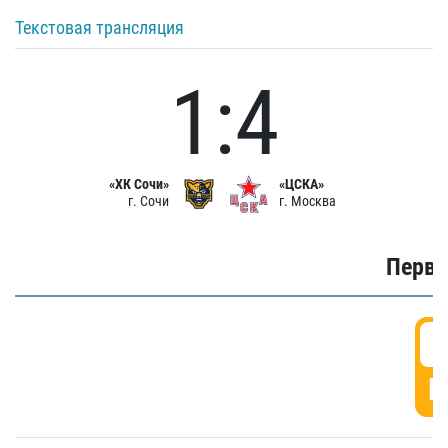
Текстовая трансляция
1:4
«ХК Сочи»
«ЦСКА»
г. Сочи
г. Москва
Первы
0
Г