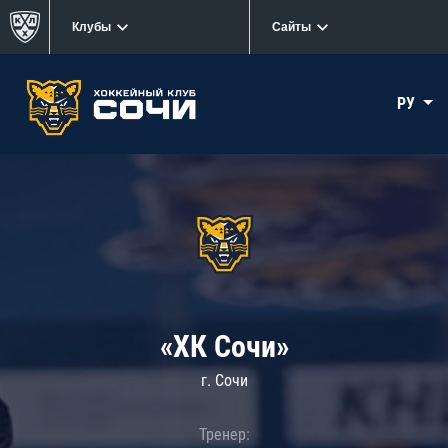
Клубы
Сайты
РУ
«ХК Сочи»
г. Сочи
Тренер: