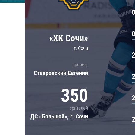
Локомотив
Северсталь
ЦСКА
Шанхайские Драконы
«ХК Сочи»
г. Сочи
Тренер:
Ставровский Евгений
350
зрителей
ДС «Большой», г. Сочи