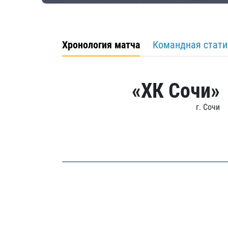
Хронология матча
Командная стати
«ХК Сочи»
г. Сочи