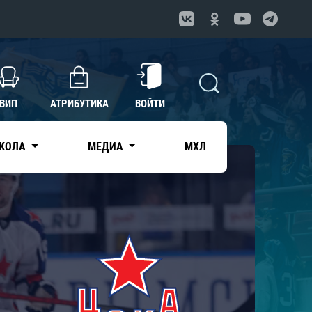
ВИП
АТРИБУТИКА
ВОЙТИ
КОЛА
МЕДИА
МХЛ