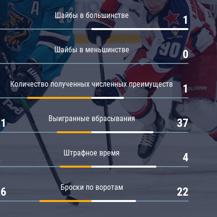
Амур
Шайбы в большинстве
0
1
Барыс
Салават Юлаев
Шайбы в меньшинстве
0
0
Сибирь
Количество полученных численных преимуществ
2
1
Выигранные вбрасывания
21
37
Штрафное время
2
4
Броски по воротам
26
22