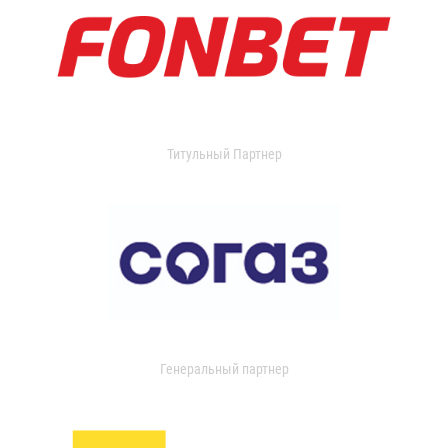
Титульный Партнер
Генеральный партнер