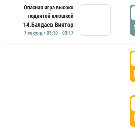
Опасная игра высоко
0
поднятой клюшкой
14.Балдаев Виктор
УД
7 секунд / 03:10 - 03:17
0
Г
0
Г