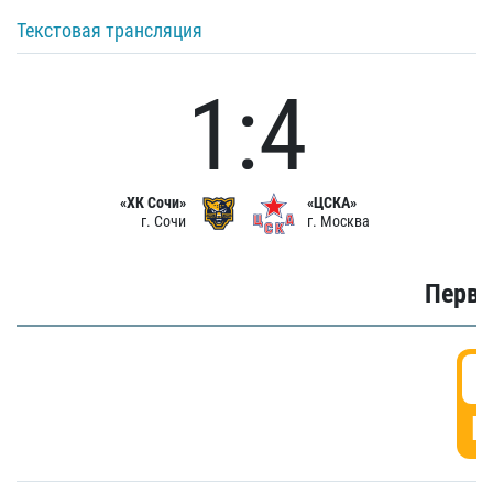
Текстовая трансляция
1:4
«ХК Сочи»
«ЦСКА»
г. Сочи
г. Москва
Первы
0
Г