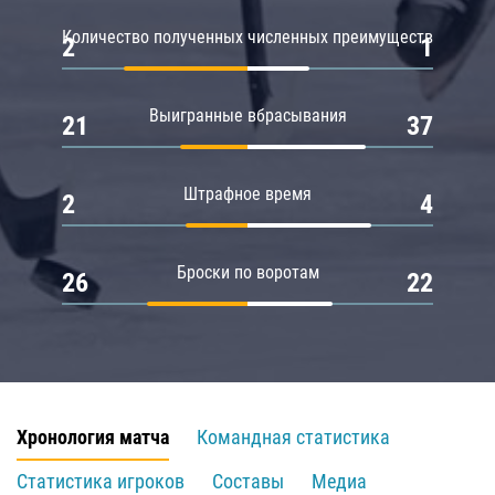
Количество полученных численных преимуществ
2
1
Выигранные вбрасывания
21
37
Штрафное время
2
4
Броски по воротам
26
22
Хронология матча
Командная статистика
Статистика игроков
Составы
Медиа