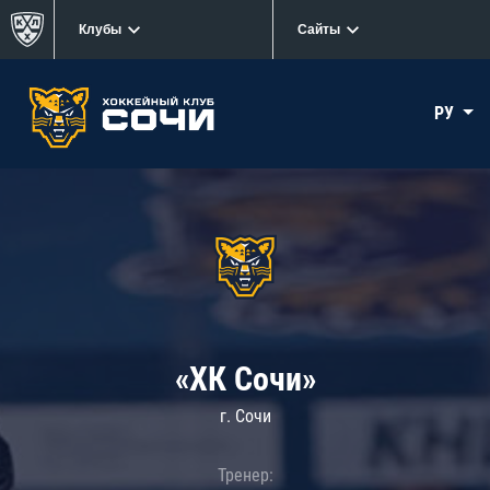
Клубы
Сайты
РУ
«ХК Сочи»
г. Сочи
Тренер: