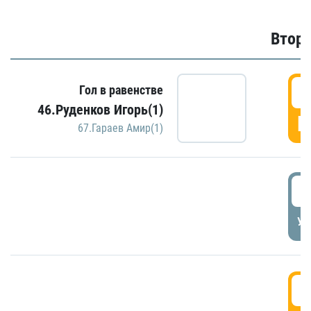
Второ
2
Гол в равенстве
46.Руденков Игорь(1)
Г
67.Гараев Амир(1)
2
УД
3