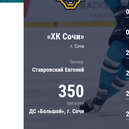
Локомотив
Северсталь
ЦСКА
Шанхайские Драконы
«ХК Сочи»
г. Сочи
Тренер:
Ставровский Евгений
350
зрителей
ДС «Большой», г. Сочи