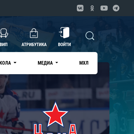
ВИП
АТРИБУТИКА
ВОЙТИ
КОЛА
МЕДИА
МХЛ