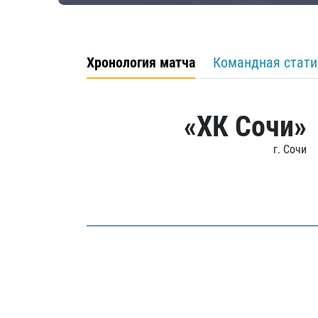
Хронология матча
Командная стати
«ХК Сочи»
г. Сочи