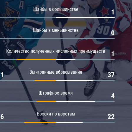
Амур
Шайбы в большинстве
0
1
Барыс
Салават Юлаев
Шайбы в меньшинстве
0
0
Сибирь
Количество полученных численных преимуществ
2
1
Выигранные вбрасывания
21
37
Штрафное время
2
4
Броски по воротам
26
22