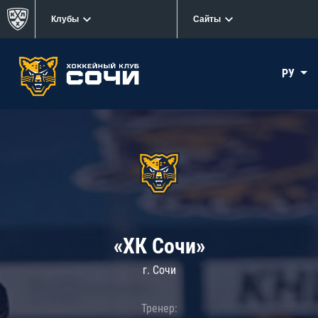
Клубы
Сайты
РУ
«ХК Сочи»
г. Сочи
Тренер: