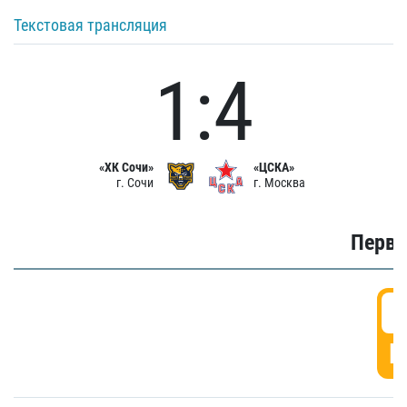
Текстовая трансляция
1:4
«ХК Сочи»
«ЦСКА»
г. Сочи
г. Москва
Первы
0
Г