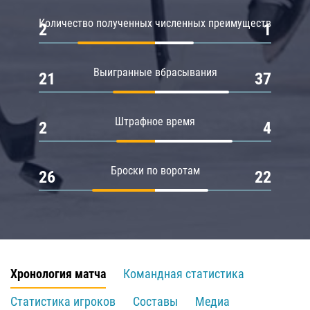
Количество полученных численных преимуществ
2
1
Выигранные вбрасывания
21
37
Штрафное время
2
4
Броски по воротам
26
22
Хронология матча
Командная статистика
Статистика игроков
Составы
Медиа