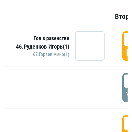
Второ
2
Гол в равенстве
46.Руденков Игорь(1)
Г
67.Гараев Амир(1)
2
УД
3