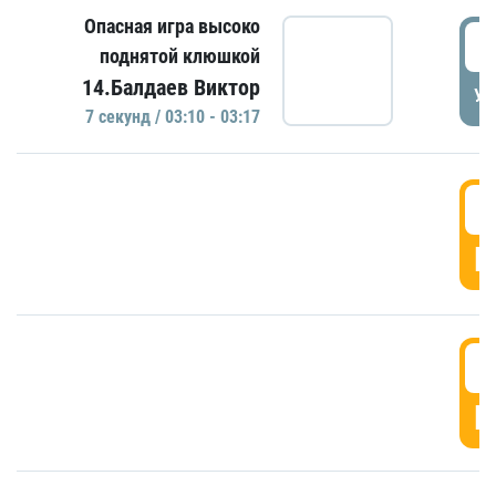
Опасная игра высоко
0
поднятой клюшкой
14.Балдаев Виктор
УД
7 секунд / 03:10 - 03:17
0
Г
0
Г