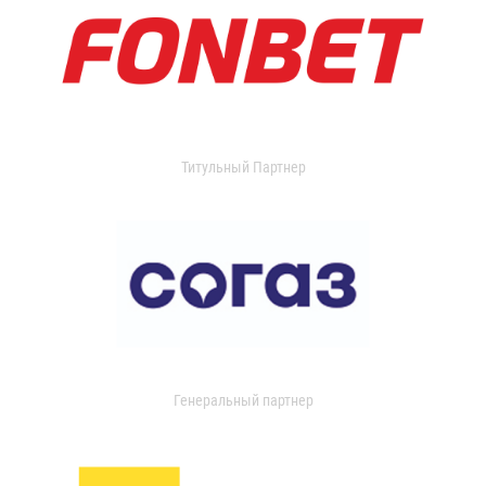
Титульный Партнер
Генеральный партнер