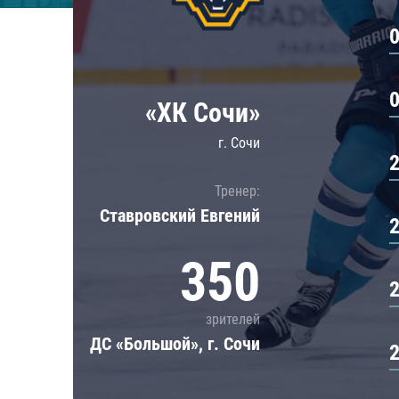
Локомотив
Северсталь
ЦСКА
Шанхайские Драконы
«ХК Сочи»
г. Сочи
Тренер:
Ставровский Евгений
350
зрителей
ДС «Большой», г. Сочи