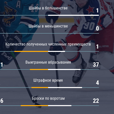
Амур
Шайбы в большинстве
0
1
Барыс
Салават Юлаев
Шайбы в меньшинстве
0
0
Сибирь
Количество полученных численных преимуществ
2
1
Выигранные вбрасывания
21
37
Штрафное время
2
4
Броски по воротам
26
22