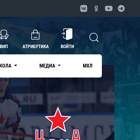
ВИП
АТРИБУТИКА
ВОЙТИ
КОЛА
МЕДИА
МХЛ