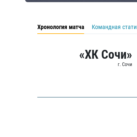
Хронология матча
Командная стати
«ХК Сочи»
г. Сочи