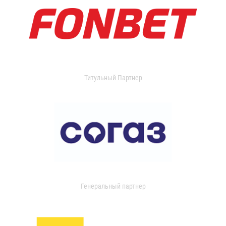
Титульный Партнер
Генеральный партнер