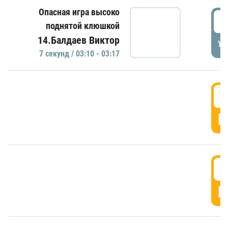
Опасная игра высоко
0
поднятой клюшкой
14.Балдаев Виктор
УД
7 секунд / 03:10 - 03:17
0
Г
0
Г