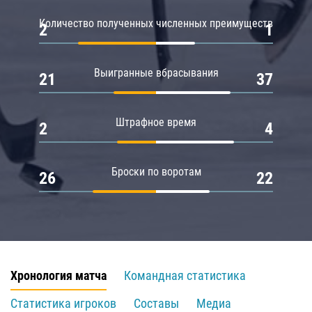
Количество полученных численных преимуществ
2
1
Выигранные вбрасывания
21
37
Штрафное время
2
4
Броски по воротам
26
22
Хронология матча
Командная статистика
Статистика игроков
Составы
Медиа