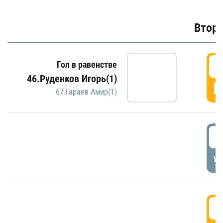
Второ
2
Гол в равенстве
46.Руденков Игорь(1)
Г
67.Гараев Амир(1)
2
УД
3