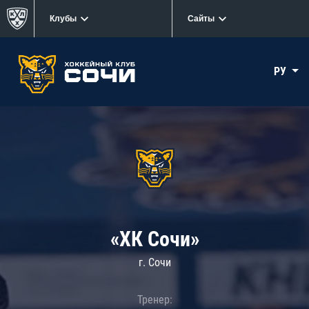
Клубы
Сайты
РУ
«ХК Сочи»
г. Сочи
Тренер: