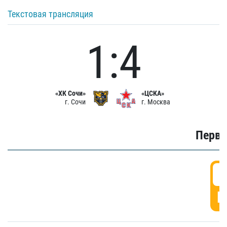
Текстовая трансляция
1:4
«ХК Сочи»
«ЦСКА»
г. Сочи
г. Москва
Первы
0
Г