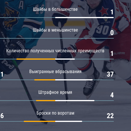
Амур
Шайбы в большинстве
0
1
Барыс
Салават Юлаев
Шайбы в меньшинстве
0
0
Сибирь
Количество полученных численных преимуществ
2
1
Выигранные вбрасывания
21
37
Штрафное время
2
4
Броски по воротам
26
22