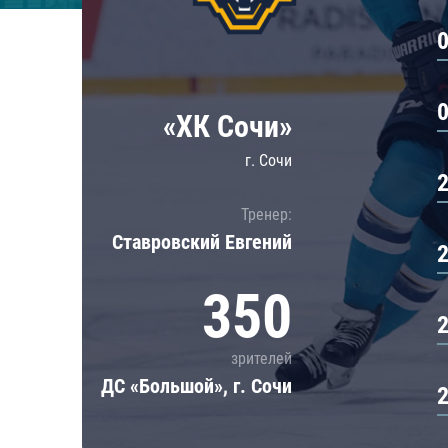
Локомотив
Северсталь
ЦСКА
Шанхайские Драконы
«ХК Сочи»
г. Сочи
Тренер:
Ставровский Евгений
350
зрителей
ДС «Большой», г. Сочи