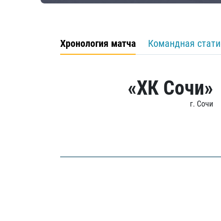
Хронология матча
Командная стати
«ХК Сочи»
г. Сочи