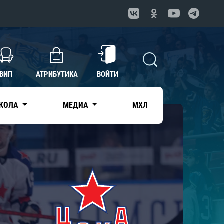
ВИП
АТРИБУТИКА
ВОЙТИ
КОЛА
МЕДИА
МХЛ