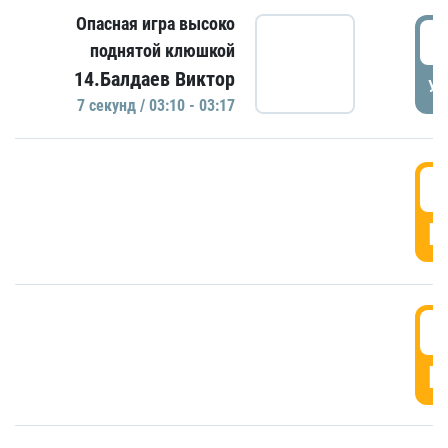
Опасная игра высоко
0
поднятой клюшкой
14.Балдаев Виктор
УД
7 секунд / 03:10 - 03:17
0
Г
0
Г