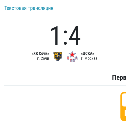
Текстовая трансляция
1:4
«ХК Сочи»
«ЦСКА»
г. Сочи
г. Москва
Первы
0
Г