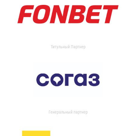
Титульный Партнер
Генеральный партнер