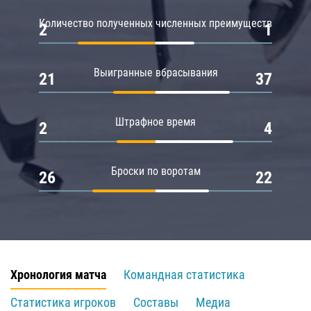
Количество полученных численных преимуществ
2
1
Выигранные вбрасывания
21
37
Штрафное время
2
4
Броски по воротам
26
22
Хронология матча
Командная статистика
Статистика игроков
Составы
Медиа