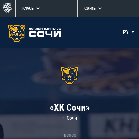
Клубы
Сайты
РУ
«ХК Сочи»
г. Сочи
Тренер: