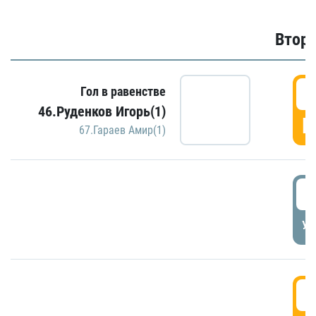
Второ
2
Гол в равенстве
46.Руденков Игорь(1)
Г
67.Гараев Амир(1)
2
УД
3