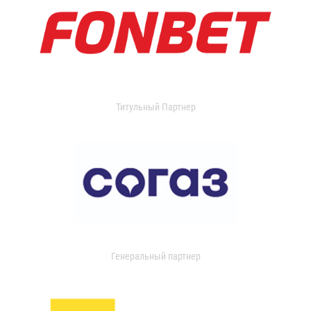
Титульный Партнер
Генеральный партнер