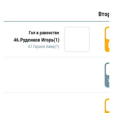
Второ
2
Гол в равенстве
46.Руденков Игорь(1)
Г
67.Гараев Амир(1)
2
УД
3