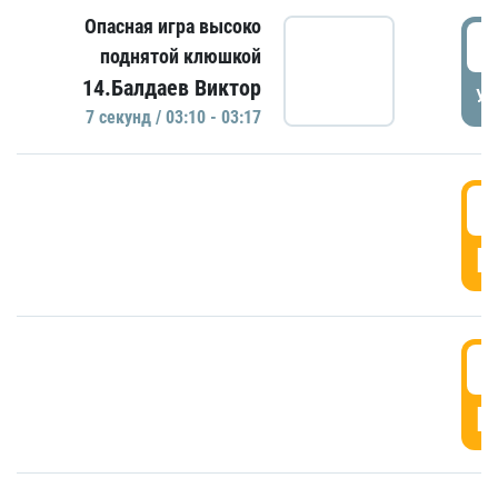
Опасная игра высоко
0
поднятой клюшкой
14.Балдаев Виктор
УД
7 секунд / 03:10 - 03:17
0
Г
0
Г