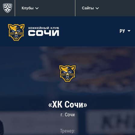
Клубы
Сайты
РУ
«ХК Сочи»
г. Сочи
Тренер: