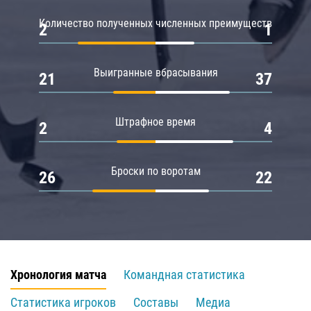
Количество полученных численных преимуществ
2
1
Выигранные вбрасывания
21
37
Штрафное время
2
4
Броски по воротам
26
22
Хронология матча
Командная статистика
Статистика игроков
Составы
Медиа