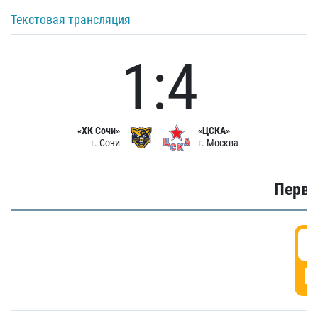
Текстовая трансляция
1:4
«ХК Сочи»
«ЦСКА»
г. Сочи
г. Москва
Первы
0
Г