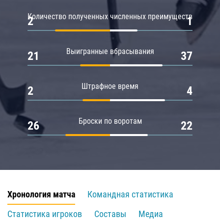
Количество полученных численных преимуществ
2
1
Выигранные вбрасывания
21
37
Штрафное время
2
4
Броски по воротам
26
22
Хронология матча
Командная статистика
Статистика игроков
Составы
Медиа