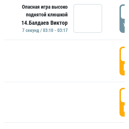
Опасная игра высоко
0
поднятой клюшкой
14.Балдаев Виктор
УД
7 секунд / 03:10 - 03:17
0
Г
0
Г