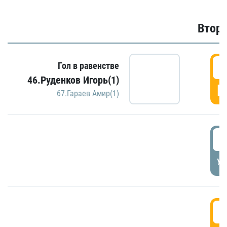
Второ
2
Гол в равенстве
46.Руденков Игорь(1)
Г
67.Гараев Амир(1)
2
УД
3