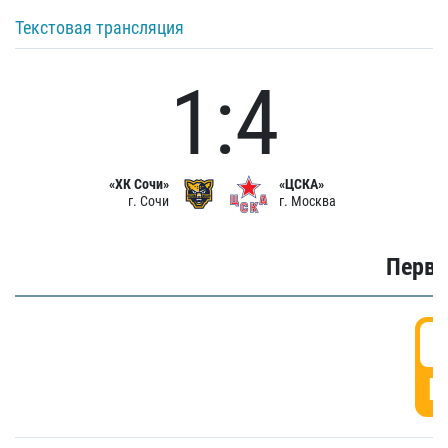
Текстовая трансляция
1:4
«ХК Сочи»
«ЦСКА»
г. Сочи
г. Москва
Первы
0
Г