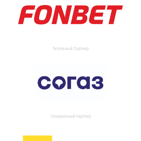
Титульный Партнер
Генеральный партнер