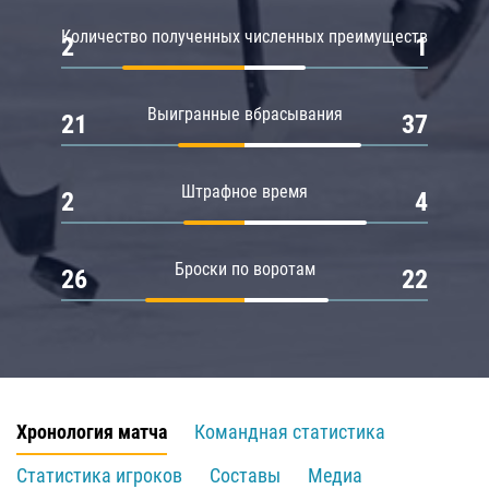
Количество полученных численных преимуществ
2
1
Выигранные вбрасывания
21
37
Штрафное время
2
4
Броски по воротам
26
22
Хронология матча
Командная статистика
Статистика игроков
Составы
Медиа