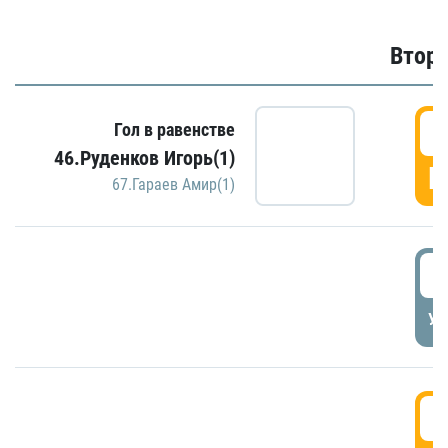
Второ
2
Гол в равенстве
46.Руденков Игорь(1)
Г
67.Гараев Амир(1)
2
УД
3