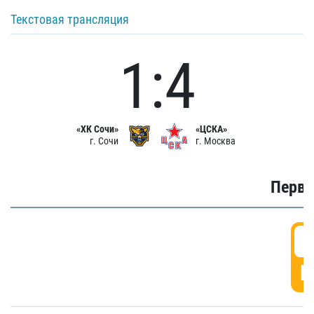
Текстовая трансляция
1:4
«ХК Сочи»
«ЦСКА»
г. Сочи
г. Москва
Первы
0
Г