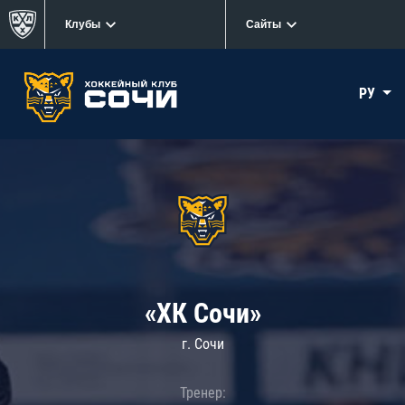
Клубы
Сайты
РУ
«ХК Сочи»
г. Сочи
Тренер: