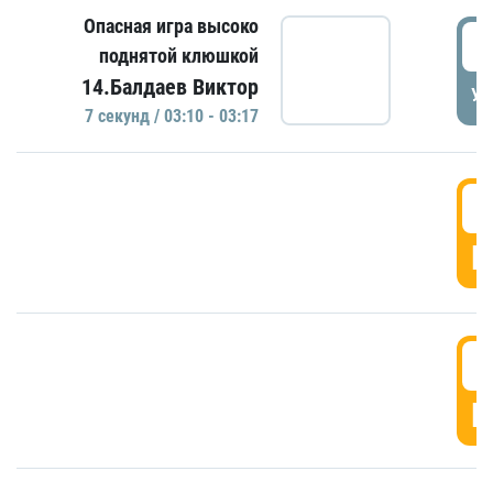
Опасная игра высоко
0
поднятой клюшкой
14.Балдаев Виктор
УД
7 секунд / 03:10 - 03:17
0
Г
0
Г