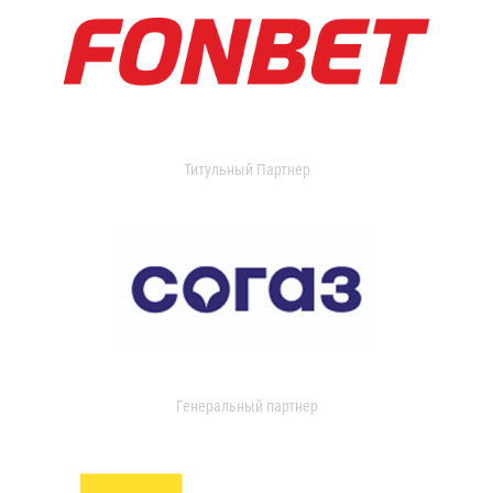
Титульный Партнер
Генеральный партнер