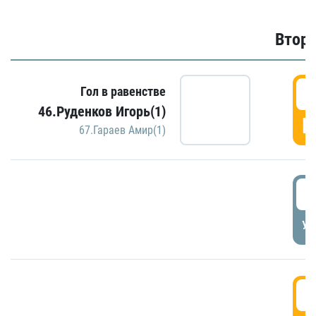
Второ
2
Гол в равенстве
46.Руденков Игорь(1)
Г
67.Гараев Амир(1)
2
УД
3