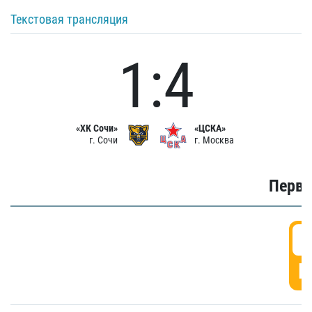
Текстовая трансляция
1:4
«ХК Сочи»
«ЦСКА»
г. Сочи
г. Москва
Первы
0
Г