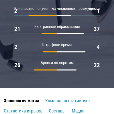
Количество полученных численных преимуществ
2
1
Выигранные вбрасывания
21
37
Штрафное время
2
4
Броски по воротам
26
22
Хронология матча
Командная статистика
Статистика игроков
Составы
Медиа