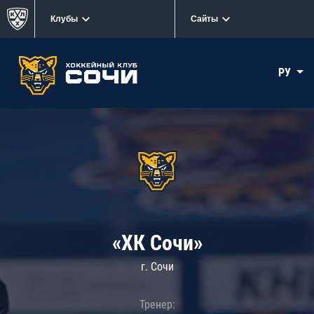
Клубы
Сайты
РУ
«ХК Сочи»
г. Сочи
Тренер: