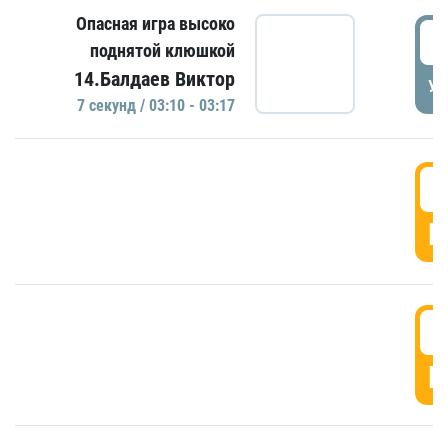
Опасная игра высоко
0
поднятой клюшкой
14.Балдаев Виктор
УД
7 секунд / 03:10 - 03:17
0
Г
0
Г