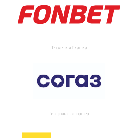
Титульный Партнер
Генеральный партнер