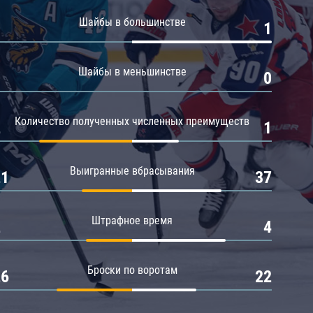
Амур
Шайбы в большинстве
0
1
Барыс
Салават Юлаев
Шайбы в меньшинстве
0
0
Сибирь
Количество полученных численных преимуществ
2
1
Выигранные вбрасывания
21
37
Штрафное время
2
4
Броски по воротам
26
22