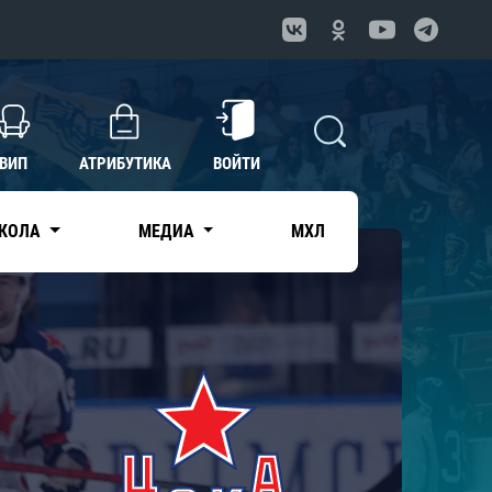
ВИП
АТРИБУТИКА
ВОЙТИ
КОЛА
МЕДИА
МХЛ