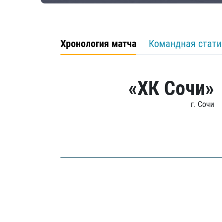
Хронология матча
Командная стати
«ХК Сочи»
г. Сочи