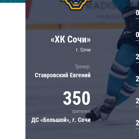
Локомотив
Северсталь
ЦСКА
Шанхайские Драконы
«ХК Сочи»
г. Сочи
Тренер:
Ставровский Евгений
350
зрителей
ДС «Большой», г. Сочи