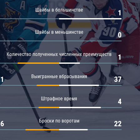
Амур
Шайбы в большинстве
0
1
Барыс
Салават Юлаев
Шайбы в меньшинстве
0
0
Сибирь
Количество полученных численных преимуществ
2
1
Выигранные вбрасывания
21
37
Штрафное время
2
4
Броски по воротам
26
22