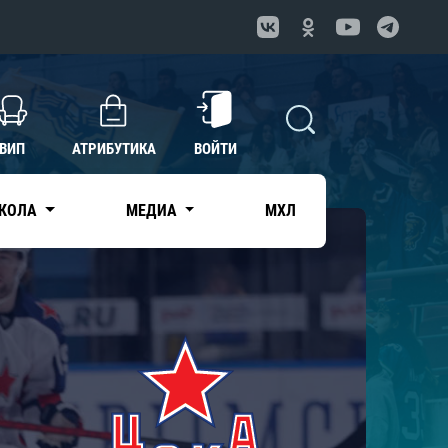
ВИП
АТРИБУТИКА
ВОЙТИ
КОЛА
МЕДИА
МХЛ