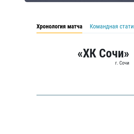
Хронология матча
Командная стати
«ХК Сочи»
г. Сочи