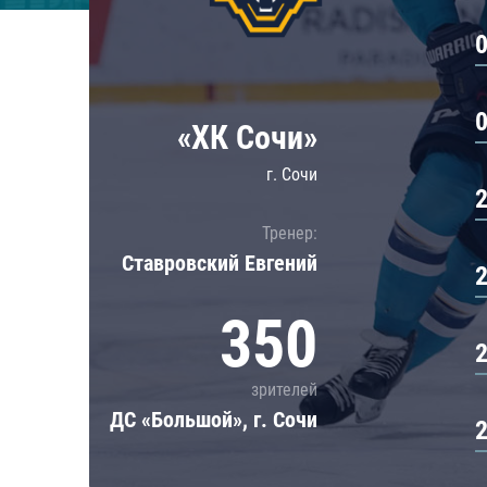
Локомотив
Северсталь
ЦСКА
Шанхайские Драконы
«ХК Сочи»
г. Сочи
Тренер:
Ставровский Евгений
350
зрителей
ДС «Большой», г. Сочи