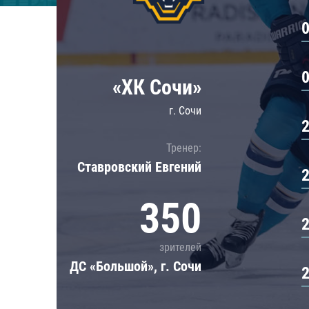
Локомотив
Северсталь
ЦСКА
Шанхайские Драконы
«ХК Сочи»
г. Сочи
Тренер:
Ставровский Евгений
350
зрителей
ДС «Большой», г. Сочи