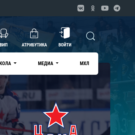
ВИП
АТРИБУТИКА
ВОЙТИ
КОЛА
МЕДИА
МХЛ