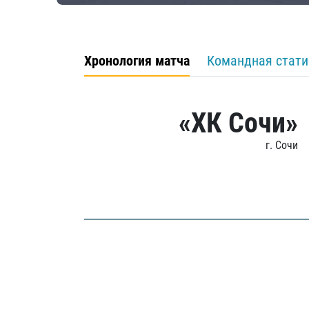
Хронология матча
Командная стати
«ХК Сочи»
г. Сочи