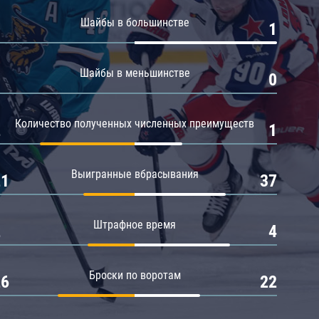
Амур
Шайбы в большинстве
0
1
Барыс
Салават Юлаев
Шайбы в меньшинстве
0
0
Сибирь
Количество полученных численных преимуществ
2
1
Выигранные вбрасывания
21
37
Штрафное время
2
4
Броски по воротам
26
22