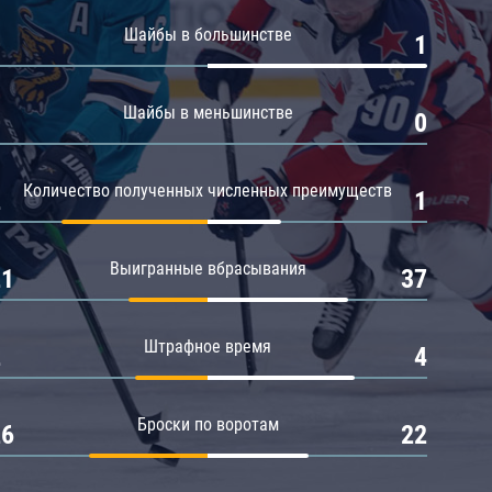
Амур
Шайбы в большинстве
0
1
Барыс
Салават Юлаев
Шайбы в меньшинстве
0
0
Сибирь
Количество полученных численных преимуществ
2
1
Выигранные вбрасывания
21
37
Штрафное время
2
4
Броски по воротам
26
22