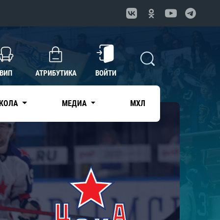
ВИП
АТРИБУТИКА
ВОЙТИ
КОЛА
МЕДИА
МХЛ