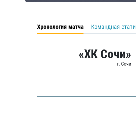
Хронология матча
Командная стати
«ХК Сочи»
г. Сочи