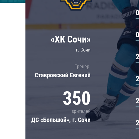
Локомотив
Северсталь
ЦСКА
Шанхайские Драконы
«ХК Сочи»
г. Сочи
Тренер:
Ставровский Евгений
350
зрителей
ДС «Большой», г. Сочи