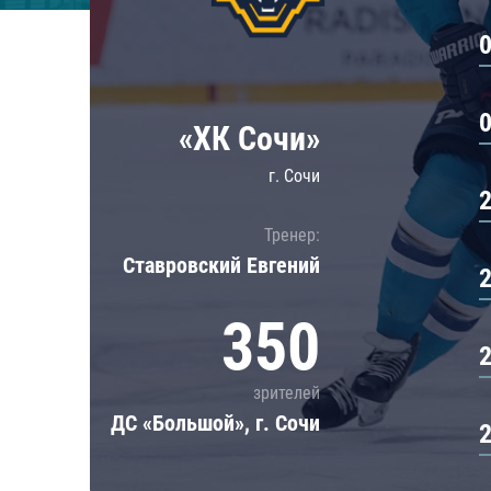
Локомотив
Северсталь
ЦСКА
Шанхайские Драконы
«ХК Сочи»
г. Сочи
Тренер:
Ставровский Евгений
350
зрителей
ДС «Большой», г. Сочи