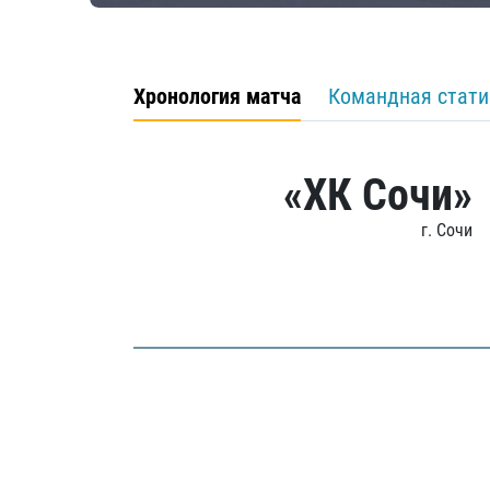
Хронология матча
Командная стати
«ХК Сочи»
г. Сочи