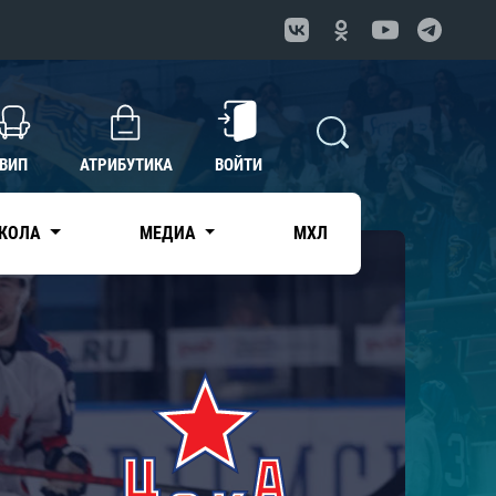
ВИП
АТРИБУТИКА
ВОЙТИ
КОЛА
МЕДИА
МХЛ