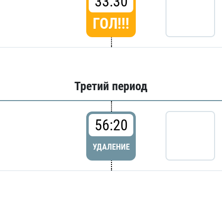
33:30
ГОЛ!!!
Третий период
56:20
УДАЛЕНИЕ