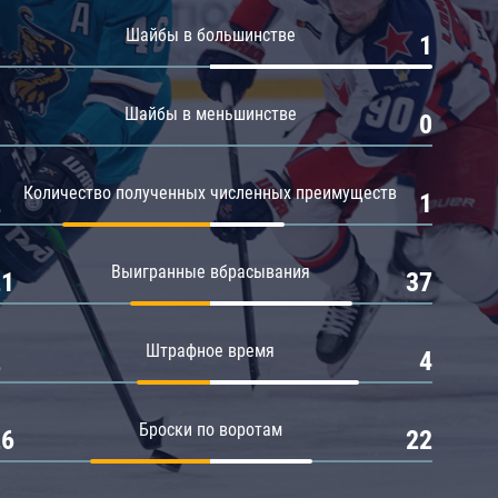
Амур
Шайбы в большинстве
0
1
Барыс
Салават Юлаев
Шайбы в меньшинстве
0
0
Сибирь
Количество полученных численных преимуществ
2
1
Выигранные вбрасывания
21
37
Штрафное время
2
4
Броски по воротам
26
22