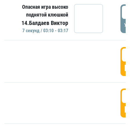
Опасная игра высоко
0
поднятой клюшкой
14.Балдаев Виктор
УД
7 секунд / 03:10 - 03:17
0
Г
0
Г