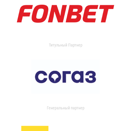
Титульный Партнер
Генеральный партнер