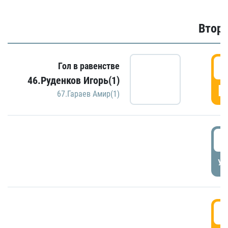
Второ
2
Гол в равенстве
46.Руденков Игорь(1)
Г
67.Гараев Амир(1)
2
УД
3