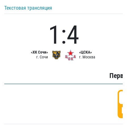
Текстовая трансляция
1:4
«ХК Сочи»
«ЦСКА»
г. Сочи
г. Москва
Первы
0
Г