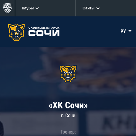
Клубы
Сайты
РУ
«ХК Сочи»
г. Сочи
Тренер: