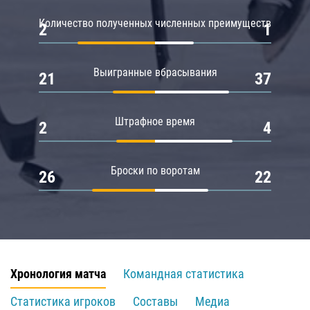
Количество полученных численных преимуществ
2
1
Выигранные вбрасывания
21
37
Штрафное время
2
4
Броски по воротам
26
22
Хронология матча
Командная статистика
Статистика игроков
Составы
Медиа