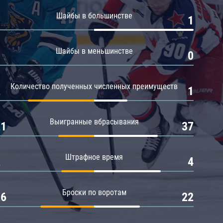
Амур
Шайбы в большинстве
0
1
Барыс
Салават Юлаев
Шайбы в меньшинстве
0
0
Сибирь
Количество полученных численных преимуществ
2
1
Выигранные вбрасывания
21
37
Штрафное время
2
4
Броски по воротам
26
22