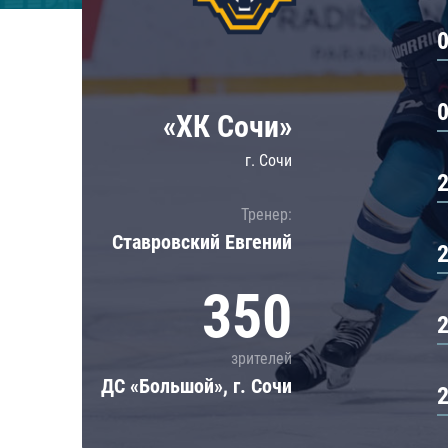
Локомотив
Северсталь
ЦСКА
Шанхайские Драконы
«ХК Сочи»
г. Сочи
Тренер:
Ставровский Евгений
350
зрителей
ДС «Большой», г. Сочи