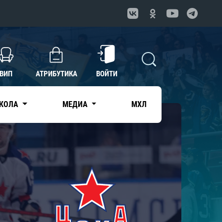
ВИП
АТРИБУТИКА
ВОЙТИ
КОЛА
МЕДИА
МХЛ