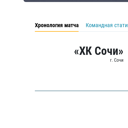
Хронология матча
Командная стати
«ХК Сочи»
г. Сочи