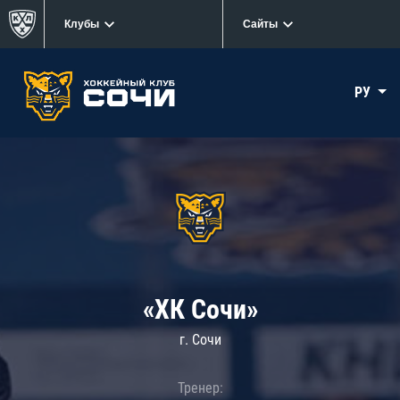
Клубы
Сайты
РУ
«ХК Сочи»
г. Сочи
Тренер: