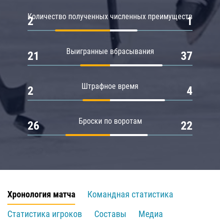
Количество полученных численных преимуществ
2
1
Выигранные вбрасывания
21
37
Штрафное время
2
4
Броски по воротам
26
22
Хронология матча
Командная статистика
Статистика игроков
Составы
Медиа