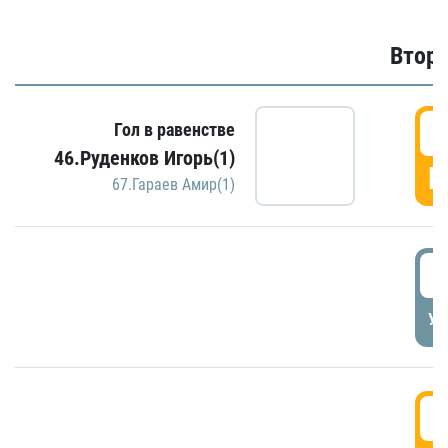
Второ
2
Гол в равенстве
46.Руденков Игорь(1)
Г
67.Гараев Амир(1)
2
УД
3