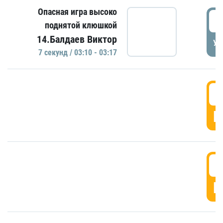
Опасная игра высоко
0
поднятой клюшкой
14.Балдаев Виктор
УД
7 секунд / 03:10 - 03:17
0
Г
0
Г