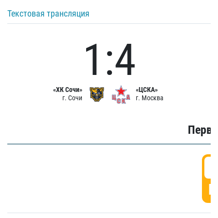
Текстовая трансляция
1:4
«ХК Сочи»
«ЦСКА»
г. Сочи
г. Москва
Первы
0
Г