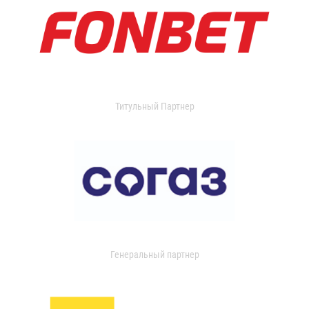
Титульный Партнер
Генеральный партнер