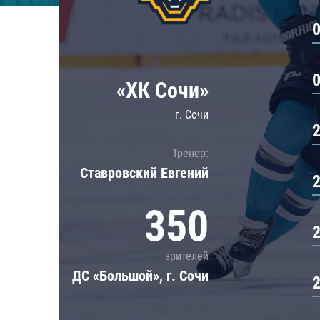
Локомотив
Северсталь
ЦСКА
Шанхайские Драконы
«ХК Сочи»
г. Сочи
Тренер:
Ставровский Евгений
350
зрителей
ДС «Большой», г. Сочи