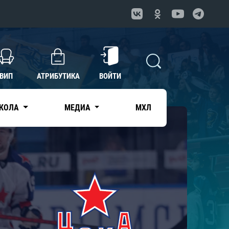
ВИП
АТРИБУТИКА
ВОЙТИ
КОЛА
МЕДИА
МХЛ