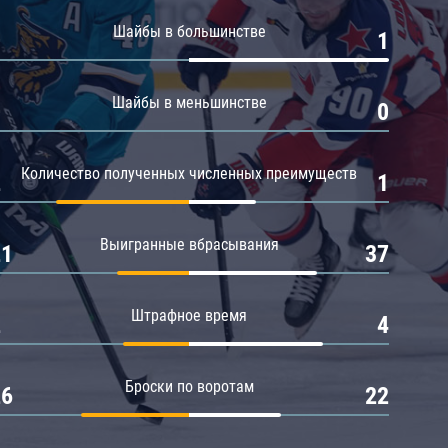
Амур
Шайбы в большинстве
0
1
Барыс
Салават Юлаев
Шайбы в меньшинстве
0
0
Сибирь
Количество полученных численных преимуществ
2
1
Выигранные вбрасывания
21
37
Штрафное время
2
4
Броски по воротам
26
22