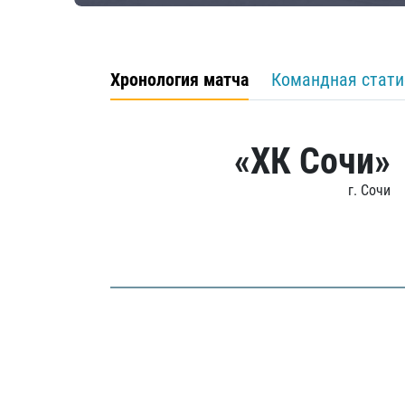
Хронология матча
Командная стати
«ХК Сочи»
г. Сочи