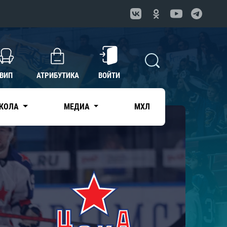
ВИП
АТРИБУТИКА
ВОЙТИ
КОЛА
МЕДИА
МХЛ