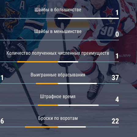
Амур
Шайбы в большинстве
0
1
Барыс
Салават Юлаев
Шайбы в меньшинстве
0
0
Сибирь
Количество полученных численных преимуществ
2
1
Выигранные вбрасывания
21
37
Штрафное время
2
4
Броски по воротам
26
22