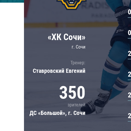
Локомотив
Северсталь
ЦСКА
Шанхайские Драконы
«ХК Сочи»
г. Сочи
Тренер:
Ставровский Евгений
350
зрителей
ДС «Большой», г. Сочи