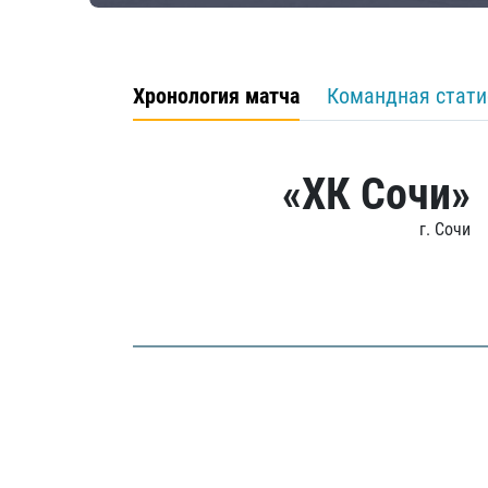
Хронология матча
Командная стати
«ХК Сочи»
г. Сочи