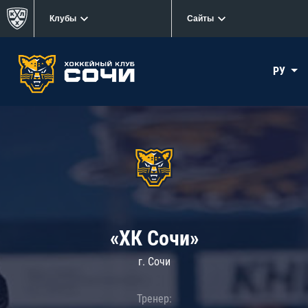
Клубы
Сайты
РУ
«ХК Сочи»
г. Сочи
Тренер: