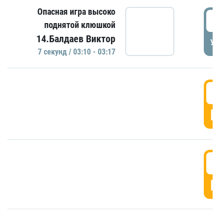
Опасная игра высоко
0
поднятой клюшкой
14.Балдаев Виктор
УД
7 секунд / 03:10 - 03:17
0
Г
0
Г