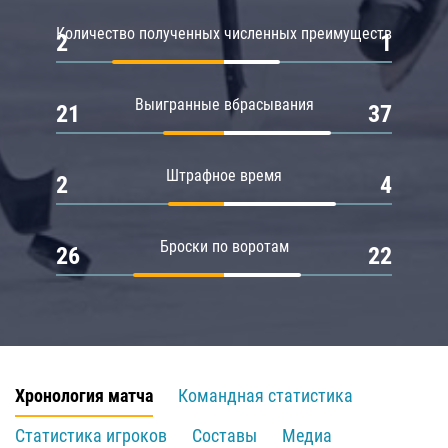
Количество полученных численных преимуществ
2
1
Выигранные вбрасывания
21
37
Штрафное время
2
4
Броски по воротам
26
22
Хронология матча
Командная статистика
Статистика игроков
Составы
Медиа