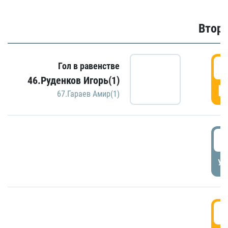
Второ
2
Гол в равенстве
46.Руденков Игорь(1)
Г
67.Гараев Амир(1)
2
УД
3