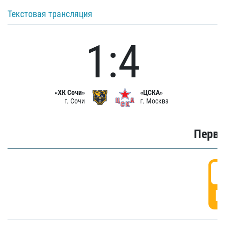
Текстовая трансляция
1:4
«ХК Сочи»
«ЦСКА»
г. Сочи
г. Москва
Первы
0
Г