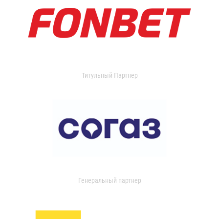
Титульный Партнер
Генеральный партнер