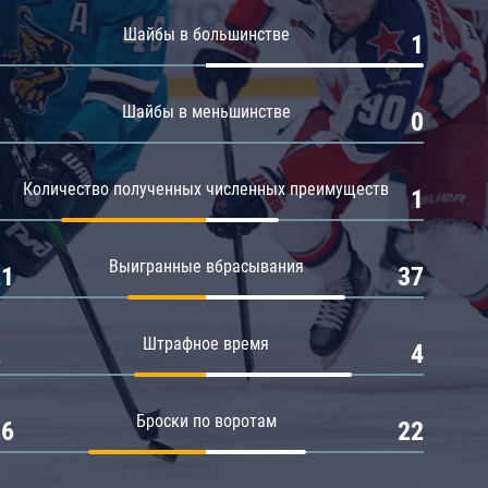
Амур
Шайбы в большинстве
0
1
Барыс
Салават Юлаев
Шайбы в меньшинстве
0
0
Сибирь
Количество полученных численных преимуществ
2
1
Выигранные вбрасывания
21
37
Штрафное время
2
4
Броски по воротам
26
22