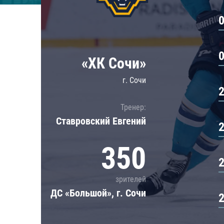
Локомотив
Северсталь
ЦСКА
Шанхайские Драконы
«ХК Сочи»
г. Сочи
Тренер:
Ставровский Евгений
350
зрителей
ДС «Большой», г. Сочи