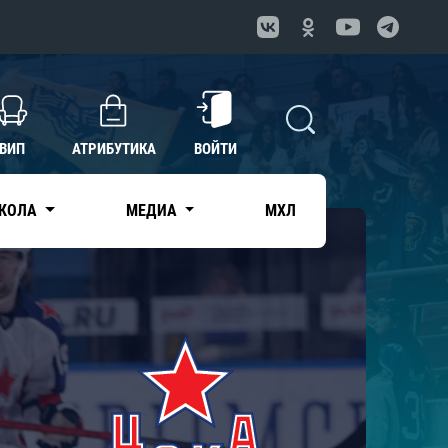
ВИП
АТРИБУТИКА
ВОЙТИ
КОЛА
МЕДИА
МХЛ