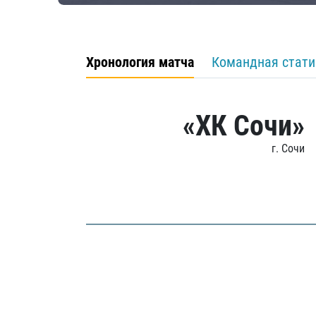
Хронология матча
Командная стати
«ХК Сочи»
г. Сочи