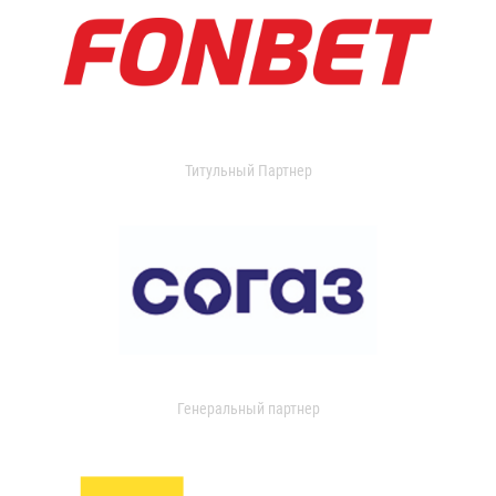
Титульный Партнер
Генеральный партнер