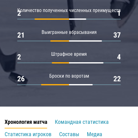
Количество полученных численных преимуществ
2
1
Выигранные вбрасывания
21
37
Штрафное время
2
4
Броски по воротам
26
22
Хронология матча
Командная статистика
Статистика игроков
Составы
Медиа