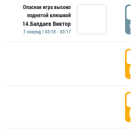
Опасная игра высоко
0
поднятой клюшкой
14.Балдаев Виктор
УД
7 секунд / 03:10 - 03:17
0
Г
0
Г