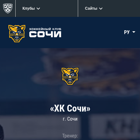
Клубы
Сайты
РУ
«ХК Сочи»
г. Сочи
Тренер: