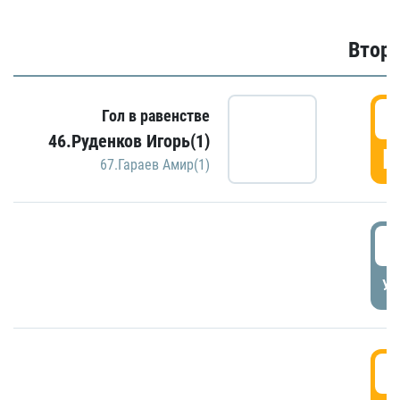
Второ
2
Гол в равенстве
46.Руденков Игорь(1)
Г
67.Гараев Амир(1)
2
УД
3