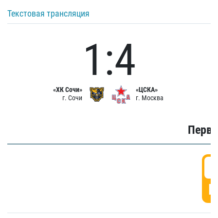
Текстовая трансляция
1:4
«ХК Сочи»
«ЦСКА»
г. Сочи
г. Москва
Первы
0
Г