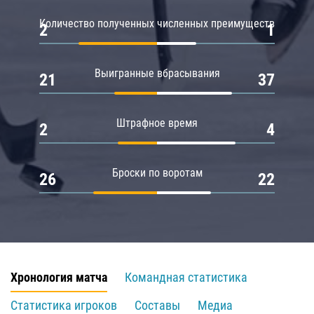
Количество полученных численных преимуществ
2
1
Выигранные вбрасывания
21
37
Штрафное время
2
4
Броски по воротам
26
22
Хронология матча
Командная статистика
Статистика игроков
Составы
Медиа