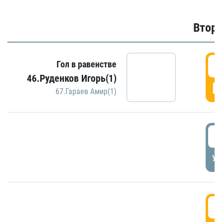
Второ
2
Гол в равенстве
46.Руденков Игорь(1)
Г
67.Гараев Амир(1)
2
УД
3