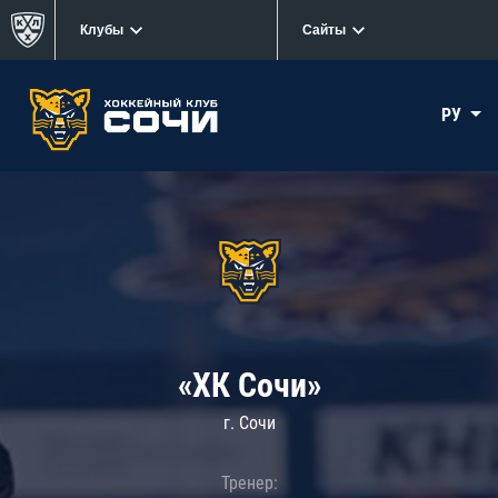
Клубы
Сайты
РУ
«ХК Сочи»
г. Сочи
Тренер: