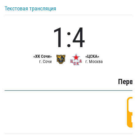
Текстовая трансляция
1:4
«ХК Сочи»
«ЦСКА»
г. Сочи
г. Москва
Первы
0
Г