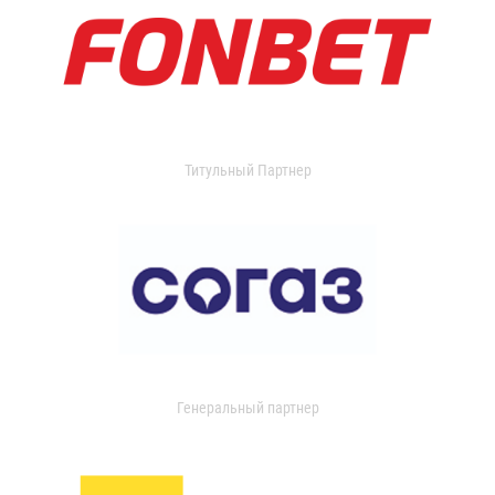
Титульный Партнер
Генеральный партнер