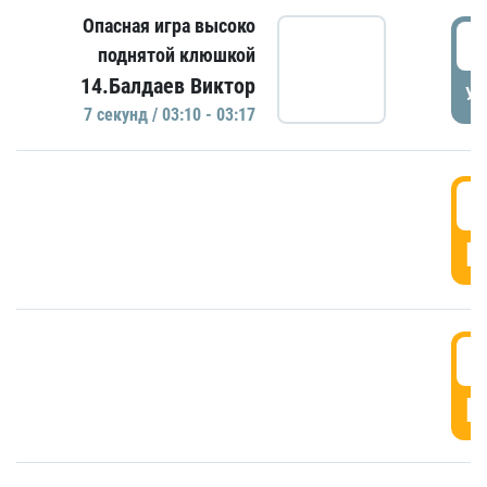
Опасная игра высоко
0
поднятой клюшкой
14.Балдаев Виктор
УД
7 секунд / 03:10 - 03:17
0
Г
0
Г