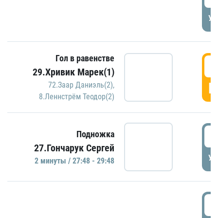
УД
Гол в равенстве
2
29.Хривик Марек(1)
Г
72.Заар Даниэль(2)
,
8.Леннстрём Теодор(2)
2
Подножка
27.Гончарук Сергей
УД
2 минуты / 27:48 - 29:48
3