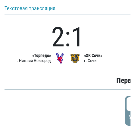
Текстовая трансляция
2:1
«Торпедо»
«ХК Сочи»
г. Нижний Новгород
г. Сочи
Первы
0
УД