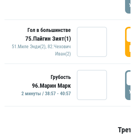
УД
Гол в большинстве
3
75.Пайгин Зият(1)
Г
51.Миле Энди(2)
,
82.Чехович
Иван(2)
3
Грубость
96.Марин Марк
УД
2 минуты / 38:57 - 40:57
Трети