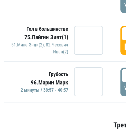
УД
Гол в большинстве
3
75.Пайгин Зият(1)
Г
51.Миле Энди(2)
,
82.Чехович
Иван(2)
3
Грубость
96.Марин Марк
УД
2 минуты / 38:57 - 40:57
Трети