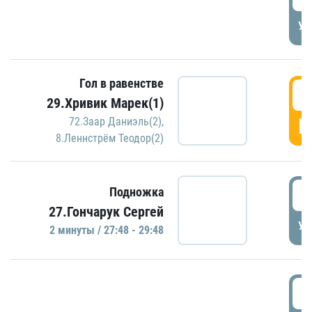
УД
Гол в равенстве
2
29.Хривик Марек(1)
Г
72.Заар Даниэль(2)
,
8.Леннстрём Теодор(2)
2
Подножка
27.Гончарук Сергей
УД
2 минуты / 27:48 - 29:48
3