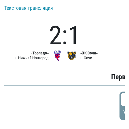
Текстовая трансляция
2:1
«Торпедо»
«ХК Сочи»
г. Нижний Новгород
г. Сочи
Первы
0
УД