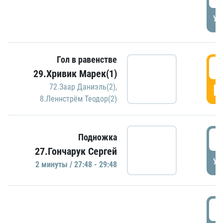
УД
Гол в равенстве
2
29.Хривик Марек(1)
Г
72.Заар Даниэль(2)
,
8.Леннстрём Теодор(2)
2
Подножка
27.Гончарук Сергей
УД
2 минуты / 27:48 - 29:48
3