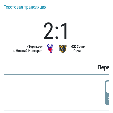
Текстовая трансляция
2:1
«Торпедо»
«ХК Сочи»
г. Нижний Новгород
г. Сочи
Первы
0
УД