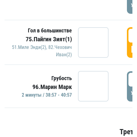
УД
Гол в большинстве
3
75.Пайгин Зият(1)
Г
51.Миле Энди(2)
,
82.Чехович
Иван(2)
3
Грубость
96.Марин Марк
УД
2 минуты / 38:57 - 40:57
Трети